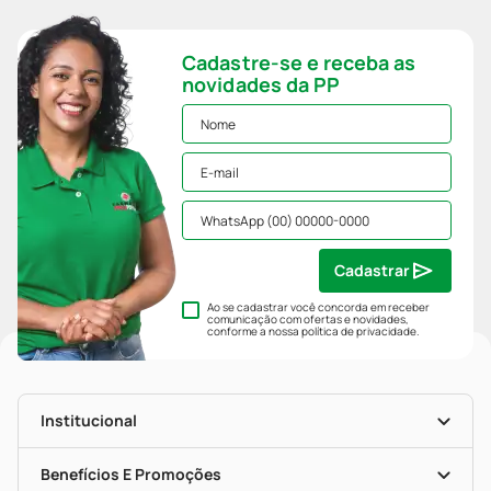
Cadastre-se e receba as
novidades da PP
Cadastrar
Ao se cadastrar você concorda em receber
comunicação com ofertas e novidades,
conforme a nossa
política de privacidade
.
Institucional
História
Nossas Lojas
Benefícios E Promoções
Trabalhe Conosco