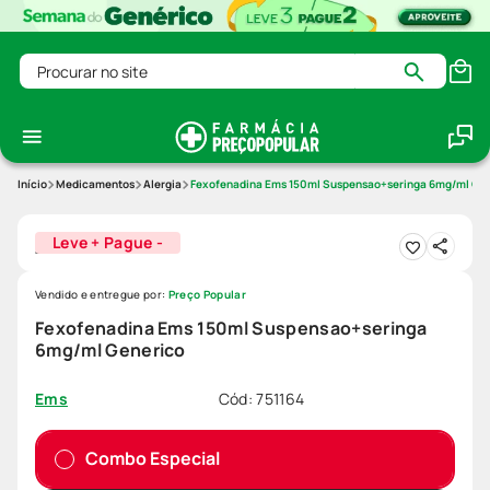
Procurar no site
Medicamentos
Alergia
Fexofenadina Ems 150ml Suspensao+seringa 6mg/ml Ge
Leve + Pague -
Vendido e entregue por:
Preço Popular
Fexofenadina Ems 150ml Suspensao+seringa
6mg/ml Generico
Cód
:
751164
Ems
Combo Especial