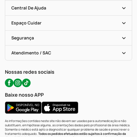
Mapa De Categorias
Clube PP
Blog Da PP
Convênios
Central De Ajuda
Seja Uma Loja Parceira
Programa Popular Do Brasil
Encarte De Ofertas
Entrega
Dermaclub
Recompra Programada
Espaço Cuidar
Descontos De Laboratório (PBM)
Compras Com Receita
Cupons E Ofertas
Alomed (tele-Entrega)
Vacinas
Formas De Pagamento
Serviços Farmacêuticos
Segurança
Troca E Devolução
Testes Rápidos
Bulas De A A Z
Autoteste Covid-19
Certificado De Segurança
Políticas De Marketplace
Portal Da Privacidade
Atendimento / SAC
Política De Privacidade
WhatsApp (47) 9202-1687
Atendimento@precopopular.com.br
Nossas redes sociais
Baixe nosso APP
As informações contidas neste site não devem ser usadas para automedicação e não
substituem, em hipótese alguma, as orientações dadas pelo profissional da área médica.
Somente o médico está apto a diagnosticar qualquer problema de saúde e prescrever o
tratamento adequado.
Todos os pedidos efetuados estão sujeitos à confirmação da