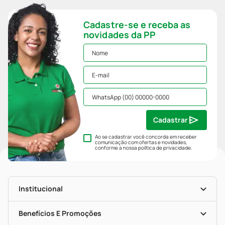
Cadastre-se e receba as
novidades da PP
Cadastrar
Ao se cadastrar você concorda em receber
comunicação com ofertas e novidades,
conforme a nossa
política de privacidade
.
Institucional
História
Nossas Lojas
Benefícios E Promoções
Trabalhe Conosco