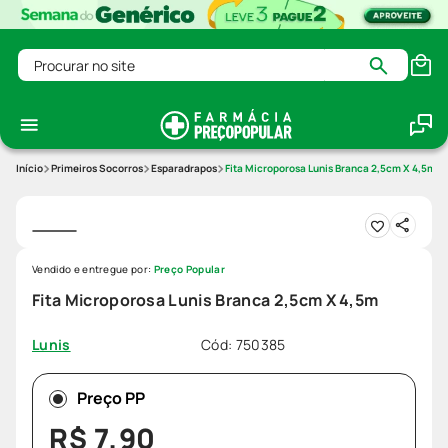
Procurar no site
Primeiros Socorros
Esparadrapos
Fita Microporosa Lunis Branca 2,5cm X 4,5m
Vendido e entregue por:
Preço Popular
Fita Microporosa Lunis Branca 2,5cm X 4,5m
Cód
:
750385
Lunis
Preço PP
R$
7
,
90