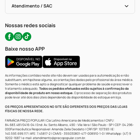
Autoteste Covid-19
Certificado De Segurança
Políticas De Marketplace
Portal Da Privacidade
Atendimento / SAC
Política De Privacidade
WhatsApp (47) 9202-1687
Atendimento@precopopular.com.br
Nossas redes sociais
Baixe nosso APP
As informações contidas neste site não devem ser usadas para automedicação e não
substituem, em hipótese alguma, as orientações dadas pelo profissional da área médica.
Somente o médico está apto a diagnosticar qualquer problema de saúde e prescrever o
tratamento adequado.
Todos os pedidos efetuados estão sujeitos à confirmação da
disponibilidade de produto em nosso estoque.
O processo de separação dos produtos
pode levar até dois dias úteis dependendo da disponibilidade do estoque em loja.
OS PREÇOS APRESENTADOS NO SITE SÃO DIFERENTES DOS PREÇOS DAS LOJAS
FÍSICAS DE NOSSA REDE.
FARMÁCIA PREÇO POPULAR | Cia Latino Americana de Medicamentos | CNPJ:
84.683.481/0416-04 | End: Av. Santo Albano, 490 - Vila Vera | São Paulo - SP | CEP: 04.296-
000Farmacêutica Responsável: Amanda Zelia Deodato | CRF/SP: 107393 | IE:
140.593.699.117 | AFE: 7.45817-2 | CMVS - 355030801-477-008910-1-0 | WhatsApp: (47) 9
9202-1687 | e-mail:
atendimento@precopopular.com.br
.