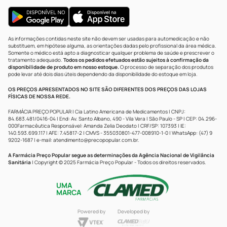
As informações contidas neste site não devem ser usadas para automedicação e não
substituem, em hipótese alguma, as orientações dadas pelo profissional da área médica.
Somente o médico está apto a diagnosticar qualquer problema de saúde e prescrever o
tratamento adequado.
Todos os pedidos efetuados estão sujeitos à confirmação da
disponibilidade de produto em nosso estoque.
O processo de separação dos produtos
pode levar até dois dias úteis dependendo da disponibilidade do estoque em loja.
OS PREÇOS APRESENTADOS NO SITE SÃO DIFERENTES DOS PREÇOS DAS LOJAS
FÍSICAS DE NOSSA REDE.
FARMÁCIA PREÇO POPULAR | Cia Latino Americana de Medicamentos | CNPJ:
84.683.481/0416-04 | End: Av. Santo Albano, 490 - Vila Vera | São Paulo - SP | CEP: 04.296-
000Farmacêutica Responsável: Amanda Zelia Deodato | CRF/SP: 107393 | IE:
140.593.699.117 | AFE: 7.45817-2 | CMVS - 355030801-477-008910-1-0 | WhatsApp: (47) 9
9202-1687 | e-mail:
atendimento@precopopular.com.br
.
A Farmácia Preço Popular segue as determinações da Agência Nacional de Vigilância
Sanitária
| Copyright © 2025 Farmácia Preço Popular - Todos os direitos reservados.
UMA
MARCA
Powered by
Developed by