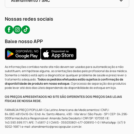
Atendimento / SAC
Política De Privacidade
WhatsApp (47) 9202-1687
Atendimento@precopopular.com.br
Nossas redes sociais
Baixe nosso APP
As informações contidas neste site não devem ser usadas para automedicação e não
substituem, em hipótese alguma, as orientações dadas pelo profissional da área médica.
Somente o médico está apto a diagnosticar qualquer problema de saúde e prescrever o
tratamento adequado.
Todos os pedidos efetuados estão sujeitos à confirmação da
disponibilidade de produto em nosso estoque.
O processo de separação dos produtos
pode levar até dois dias úteis dependendo da disponibilidade do estoque em loja.
OS PREÇOS APRESENTADOS NO SITE SÃO DIFERENTES DOS PREÇOS DAS LOJAS
FÍSICAS DE NOSSA REDE.
FARMÁCIA PREÇO POPULAR | Cia Latino Americana de Medicamentos | CNPJ:
84.683.481/0416-04 | End: Av. Santo Albano, 490 - Vila Vera | São Paulo - SP | CEP: 04.296-
000Farmacêutica Responsável: Amanda Zelia Deodato | CRF/SP: 107393 | IE:
140.593.699.117 | AFE: 7.45817-2 | CMVS - 355030801-477-008910-1-0 | WhatsApp: (47) 9
9202-1687 | e-mail:
atendimento@precopopular.com.br
.