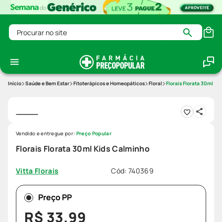
Procurar no site
Saúde e Bem Estar
Fitoterápicos e Homeopáticos
Floral
Florais Florata 30ml Ki
Vendido e entregue por:
Preço Popular
Florais Florata 30ml Kids Calminho
Cód
:
740369
Vitta Florais
Preço PP
R$
33
,
99