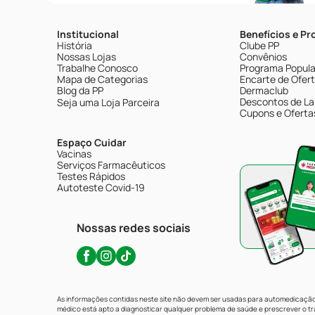
Institucional
Benefícios e P
História
Clube PP
Nossas Lojas
Convênios
Trabalhe Conosco
Programa Popular
Mapa de Categorias
Encarte de Ofer
Blog da PP
Dermaclub
Descontos de La
Seja uma Loja Parceira
Cupons e Oferta
Espaço Cuidar
Vacinas
Serviços Farmacêuticos
Testes Rápidos
Autoteste Covid-19
Nossas redes sociais
As informações contidas neste site não devem ser usadas para automedicação 
médico está apto a diagnosticar qualquer problema de saúde e prescrever o 