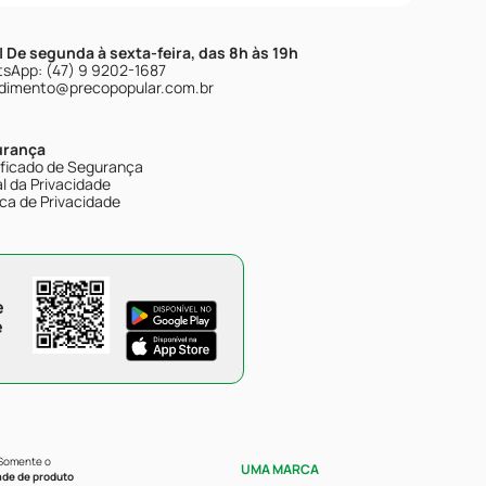
| De segunda à sexta-feira, das 8h às 19h
sApp: (47) 9 9202-1687
dimento@precopopular.com.br
urança
ificado de Segurança
l da Privacidade
ica de Privacidade
e
e
 Somente o
UMA MARCA
ade de produto