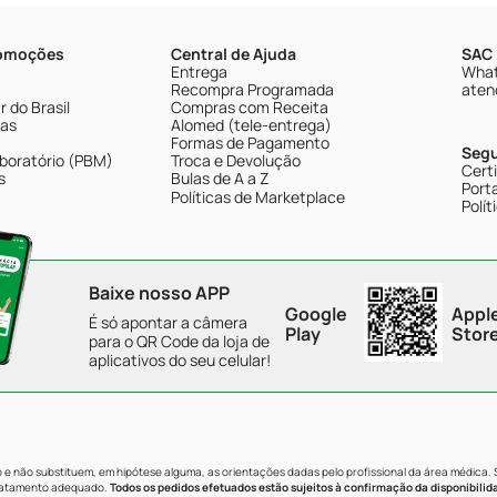
romoções
Central de Ajuda
SAC 
Entrega
What
Recompra Programada
aten
 do Brasil
Compras com Receita
tas
Alomed (tele-entrega)
Formas de Pagamento
Seg
boratório (PBM)
Troca e Devolução
Cert
s
Bulas de A a Z
Porta
Políticas de Marketplace
Polít
Baixe nosso APP
Google
Appl
É só apontar a câmera
Play
Stor
para o QR Code da loja de
aplicativos do seu celular!
e não substituem, em hipótese alguma, as orientações dadas pelo profissional da área médica.
tratamento adequado.
Todos os pedidos efetuados estão sujeitos à confirmação da disponibilid