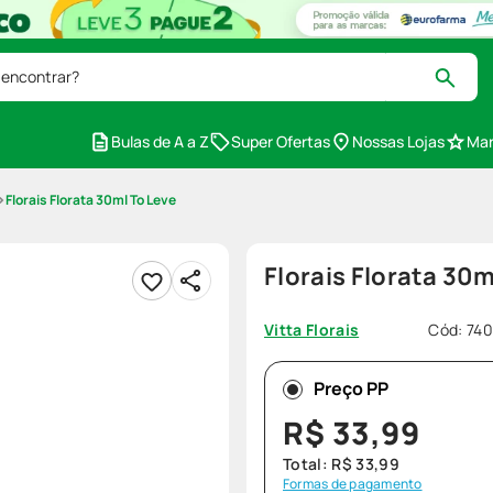
 encontrar?
Bulas de A a Z
Super Ofertas
Nossas Lojas
Mar
Florais Florata 30ml To Leve
Florais Florata 30m
Cód
:
740
Vitta Florais
Preço PP
R$
33
,
99
Total:
R$
33
,
99
Formas de pagamento