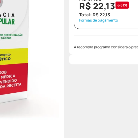
R$
22
,
13
61%
Total:
R$
22
,
13
Formas de pagamento
A recompra programa considera o preç