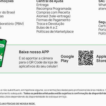
romoções
Central de Ajuda
SAC 
Entrega
What
Recompra Programada
aten
 do Brasil
Compras com Receita
tas
Alomed (tele-entrega)
Formas de Pagamento
Seg
boratório (PBM)
Troca e Devolução
Cert
s
Bulas de A a Z
Porta
Políticas de Marketplace
Polít
Baixe nosso APP
Google
Appl
É só apontar a câmera
Play
Stor
para o QR Code da loja de
aplicativos do seu celular!
e não substituem, em hipótese alguma, as orientações dadas pelo profissional da área médica.
tratamento adequado.
Todos os pedidos efetuados estão sujeitos à confirmação da disponibilid
dias úteis dependendo da disponibilidade do estoque em loja.
JAS FÍSICAS DE NOSSA REDE.