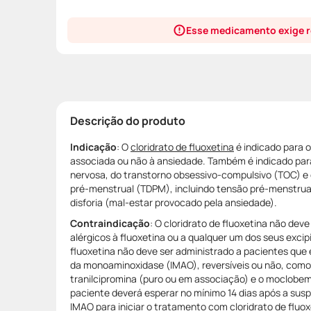
Esse medicamento exige r
Descrição do produto
Indicação
: O
cloridrato de fluoxetina
é indicado para 
associada ou não à ansiedade. Também é indicado par
nervosa, do transtorno obsessivo-compulsivo (TOC) e 
pré-menstrual (TDPM), incluindo tensão pré-menstrual 
disforia (mal-estar provocado pela ansiedade).
Contraindicação
: O cloridrato de fluoxetina não dev
alérgicos à fluoxetina ou a qualquer um dos seus excip
fluoxetina não deve ser administrado a pacientes que e
da monoaminoxidase (IMAO), reversíveis ou não, como 
tranilcipromina (puro ou em associação) e o moclobem
paciente deverá esperar no mínimo 14 dias após a su
IMAO para iniciar o tratamento com cloridrato de fluox