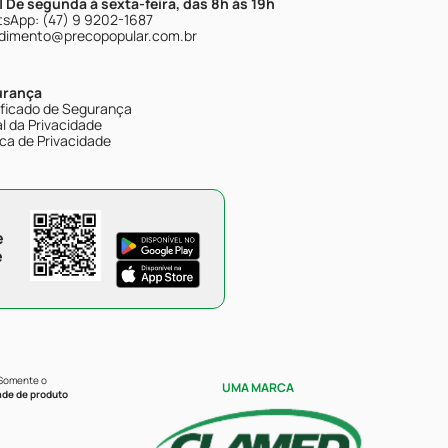
| De segunda à sexta-feira, das 8h às 19h
sApp: (47) 9 9202-1687
dimento@precopopular.com.br
urança
ificado de Segurança
l da Privacidade
ica de Privacidade
e
e
 Somente o
UMA MARCA
ade de produto