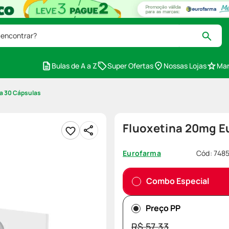
 encontrar?
Bulas de A a Z
Super Ofertas
Nossas Lojas
Mar
a 30 Cápsulas
Fluoxetina 20mg E
Cód
:
748
Eurofarma
Combo Especial
Preço PP
R$
57
,
33