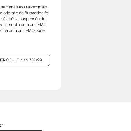
5 semanas (ou talvez mais,
oridrato de fluoxetina foi
ses) após a suspensão do
e tratamento com um IMAO
oxetina com um IMAO pode
CO - LEI N.º 9.787/99.