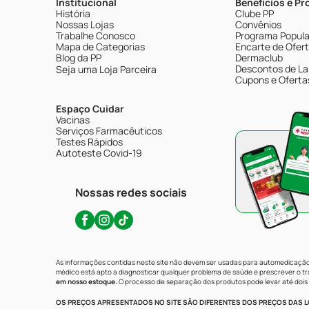
Institucional
Benefícios e P
História
Clube PP
Nossas Lojas
Convênios
Trabalhe Conosco
Programa Popular
Mapa de Categorias
Encarte de Ofer
Blog da PP
Dermaclub
Descontos de La
Seja uma Loja Parceira
Cupons e Oferta
Espaço Cuidar
Vacinas
Serviços Farmacêuticos
Testes Rápidos
Autoteste Covid-19
Nossas redes sociais
As informações contidas neste site não devem ser usadas para automedicação 
médico está apto a diagnosticar qualquer problema de saúde e prescrever o 
em nosso estoque.
O processo de separação dos produtos pode levar até dois 
OS PREÇOS APRESENTADOS NO SITE SÃO DIFERENTES DOS PREÇOS DAS LO