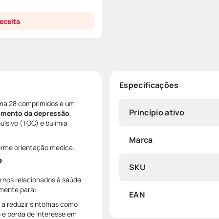
eceita
Especificações
ma 28 comprimidos é um
Princípio ativo
tamento da depressão
,
lsivo (TOC) e bulimia
Marca
orme orientação médica.
?
SKU
ornos relacionados à saúde
mente para:
EAN
 a reduzir sintomas como
 e perda de interesse em