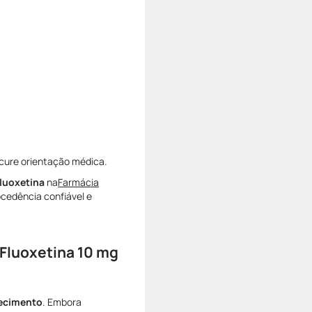
ocure orientação médica.
luoxetina
na
Farmácia
cedência confiável e
 Fluoxetina 10 mg
recimento
. Embora