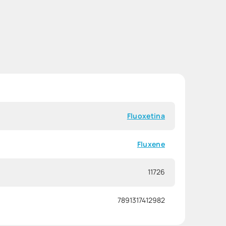
Fluoxetina
Fluxene
11726
7891317412982