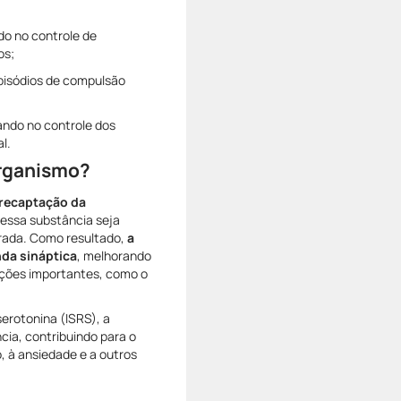
ndo no controle de
os;
episódios de compulsão
ando no controle dos
l.
organismo?
recaptação da
 essa substância seja
berada. Como resultado,
a
da sináptica
, melhorando
nções importantes, como o
serotonina (ISRS), a
cia, contribuindo para o
, à ansiedade e a outros