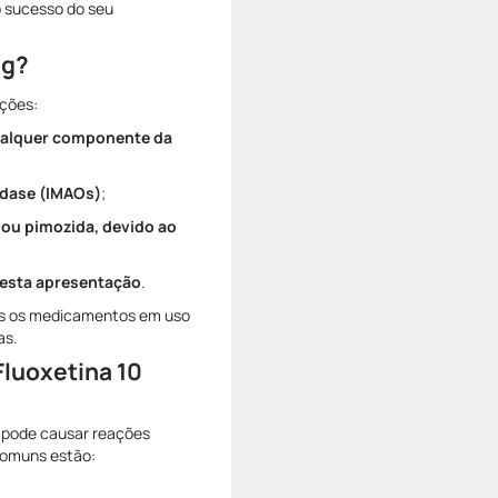
o sucesso do seu
mg?
ações:
 qualquer componente da
idase (IMAOs)
;
ou pimozida, devido ao
desta apresentação
.
dos os medicamentos em uso
as.
Fluoxetina 10
 pode causar reações
comuns estão: