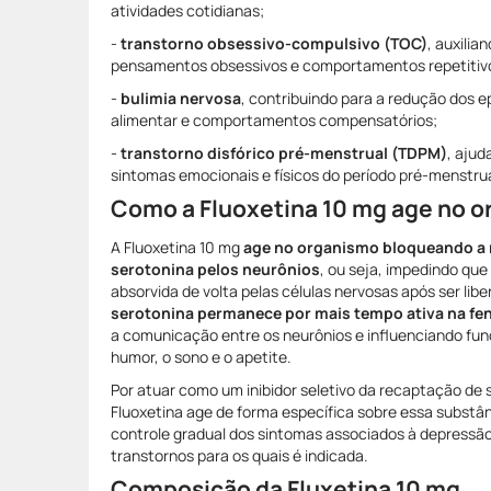
atividades cotidianas;
-
transtorno obsessivo-compulsivo (TOC)
, auxilia
pensamentos obsessivos e comportamentos repetitiv
-
bulimia nervosa
, contribuindo para a redução dos 
alimentar e comportamentos compensatórios;
-
transtorno disfórico pré-menstrual (TDPM)
, ajud
sintomas emocionais e físicos do período pré-menstrua
Como a Fluoxetina 10 mg age no 
A Fluoxetina 10 mg
age no organismo bloqueando a 
serotonina pelos neurônios
, ou seja, impedindo que
absorvida de volta pelas células nervosas após ser li
serotonina permanece por mais tempo ativa na fen
a comunicação entre os neurônios e influenciando fu
humor, o sono e o apetite.
Por atuar como um inibidor seletivo da recaptação de 
Fluoxetina age de forma específica sobre essa substân
controle gradual dos sintomas associados à depressão
transtornos para os quais é indicada.
Composição da Fluxetina 10 mg