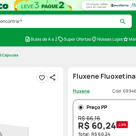
 encontrar?
Bulas de A a Z
Super Ofertas
Nossas Lojas
Mar
8 Cápsulas
Fluxene Fluoxetin
Cód
:
6994
Fluxene
Preço PP
R$
66
,
16
R$
60
,
24
9%
Total:
R$
60
,
24