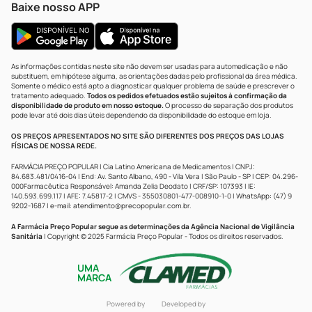
Baixe nosso APP
As informações contidas neste site não devem ser usadas para automedicação e não
substituem, em hipótese alguma, as orientações dadas pelo profissional da área médica.
Somente o médico está apto a diagnosticar qualquer problema de saúde e prescrever o
tratamento adequado.
Todos os pedidos efetuados estão sujeitos à confirmação da
disponibilidade de produto em nosso estoque.
O processo de separação dos produtos
pode levar até dois dias úteis dependendo da disponibilidade do estoque em loja.
OS PREÇOS APRESENTADOS NO SITE SÃO DIFERENTES DOS PREÇOS DAS LOJAS
FÍSICAS DE NOSSA REDE.
FARMÁCIA PREÇO POPULAR | Cia Latino Americana de Medicamentos | CNPJ:
84.683.481/0416-04 | End: Av. Santo Albano, 490 - Vila Vera | São Paulo - SP | CEP: 04.296-
000Farmacêutica Responsável: Amanda Zelia Deodato | CRF/SP: 107393 | IE:
140.593.699.117 | AFE: 7.45817-2 | CMVS - 355030801-477-008910-1-0 | WhatsApp: (47) 9
9202-1687 | e-mail:
atendimento@precopopular.com.br
.
A Farmácia Preço Popular segue as determinações da Agência Nacional de Vigilância
Sanitária
| Copyright © 2025 Farmácia Preço Popular - Todos os direitos reservados.
UMA
MARCA
Powered by
Developed by