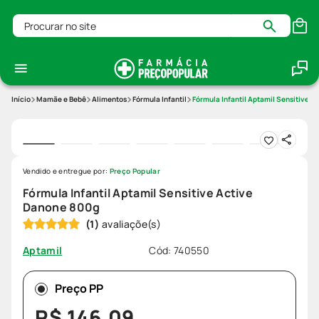
Procurar no site
Mamãe e Bebê
Alimentos
Fórmula Infantil
Fórmula Infantil Aptamil Sensitive 
Vendido e entregue por:
Preço Popular
Fórmula Infantil Aptamil Sensitive Active
Danone 800g
(
1
)
Cód
:
740550
Aptamil
Preço PP
R$
146
,
09