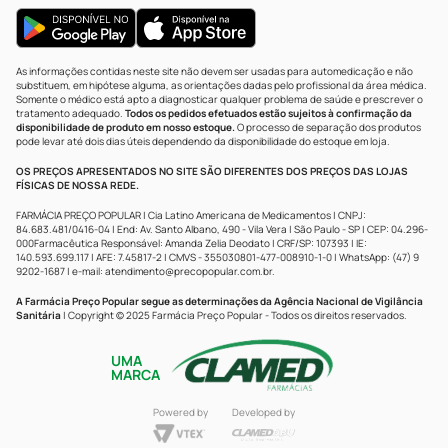
As informações contidas neste site não devem ser usadas para automedicação e não
substituem, em hipótese alguma, as orientações dadas pelo profissional da área médica.
Somente o médico está apto a diagnosticar qualquer problema de saúde e prescrever o
tratamento adequado.
Todos os pedidos efetuados estão sujeitos à confirmação da
disponibilidade de produto em nosso estoque.
O processo de separação dos produtos
pode levar até dois dias úteis dependendo da disponibilidade do estoque em loja.
OS PREÇOS APRESENTADOS NO SITE SÃO DIFERENTES DOS PREÇOS DAS LOJAS
FÍSICAS DE NOSSA REDE.
FARMÁCIA PREÇO POPULAR | Cia Latino Americana de Medicamentos | CNPJ:
84.683.481/0416-04 | End: Av. Santo Albano, 490 - Vila Vera | São Paulo - SP | CEP: 04.296-
000Farmacêutica Responsável: Amanda Zelia Deodato | CRF/SP: 107393 | IE:
140.593.699.117 | AFE: 7.45817-2 | CMVS - 355030801-477-008910-1-0 | WhatsApp: (47) 9
9202-1687 | e-mail:
atendimento@precopopular.com.br
.
A Farmácia Preço Popular segue as determinações da Agência Nacional de Vigilância
Sanitária
| Copyright © 2025 Farmácia Preço Popular - Todos os direitos reservados.
UMA
MARCA
Powered by
Developed by