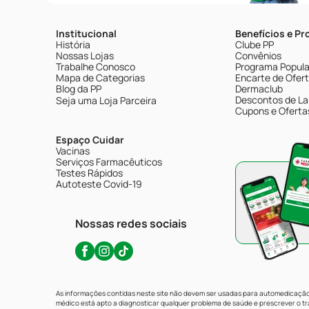
Institucional
Benefícios e P
História
Clube PP
Nossas Lojas
Convênios
Trabalhe Conosco
Programa Popular
Mapa de Categorias
Encarte de Ofer
Blog da PP
Dermaclub
Descontos de La
Seja uma Loja Parceira
Cupons e Oferta
Espaço Cuidar
Vacinas
Serviços Farmacêuticos
Testes Rápidos
Autoteste Covid-19
Nossas redes sociais
As informações contidas neste site não devem ser usadas para automedicação 
médico está apto a diagnosticar qualquer problema de saúde e prescrever o 