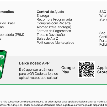
romoções
Central de Ajuda
SAC 
Entrega
What
Recompra Programada
aten
 do Brasil
Compras com Receita
tas
Alomed (tele-entrega)
Formas de Pagamento
Seg
boratório (PBM)
Troca e Devolução
Cert
s
Bulas de A a Z
Porta
Políticas de Marketplace
Polít
Baixe nosso APP
Google
Appl
É só apontar a câmera
Play
Stor
para o QR Code da loja de
aplicativos do seu celular!
e não substituem, em hipótese alguma, as orientações dadas pelo profissional da área médica.
tratamento adequado.
Todos os pedidos efetuados estão sujeitos à confirmação da disponibilid