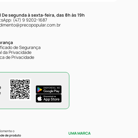
| De segunda à sexta-feira, das 8h às 19h
sApp: (47) 9 9202-1687
dimento@precopopular.com.br
urança
ificado de Segurança
l da Privacidade
ica de Privacidade
e
e
 Somente o
UMA MARCA
ade de produto