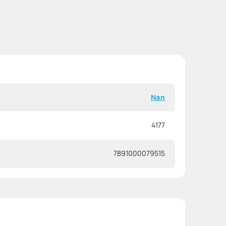
Nan
4177
7891000079515