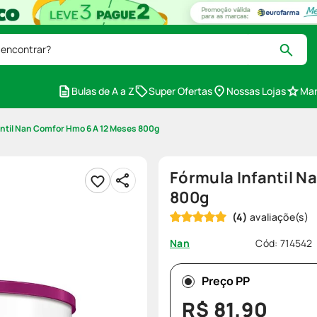
 encontrar?
Bulas de A a Z
Super Ofertas
Nossas Lojas
Mar
antil Nan Comfor Hmo 6 A 12 Meses 800g
Fórmula Infantil N
800g
(
4
)
Cód
:
714542
Nan
Preço PP
R$
81
,
90