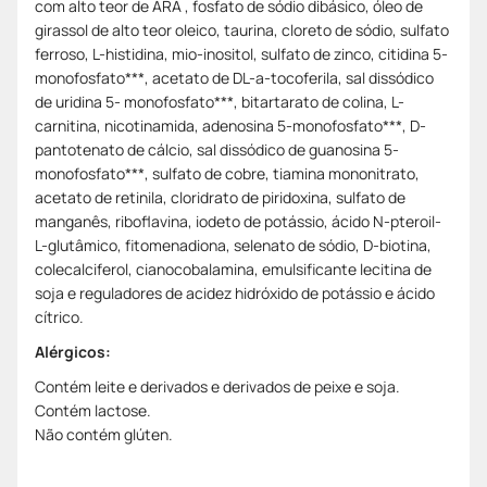
com alto teor de ARA , fosfato de sódio dibásico, óleo de
girassol de alto teor oleico, taurina, cloreto de sódio, sulfato
ferroso, L-histidina, mio-inositol, sulfato de zinco, citidina 5-
monofosfato***, acetato de DL-a-tocoferila, sal dissódico
de uridina 5- monofosfato***, bitartarato de colina, L-
carnitina, nicotinamida, adenosina 5-monofosfato***, D-
pantotenato de cálcio, sal dissódico de guanosina 5-
monofosfato***, sulfato de cobre, tiamina mononitrato,
acetato de retinila, cloridrato de piridoxina, sulfato de
manganês, riboflavina, iodeto de potássio, ácido N-pteroil-
L-glutâmico, fitomenadiona, selenato de sódio, D-biotina,
colecalciferol, cianocobalamina, emulsificante lecitina de
soja e reguladores de acidez hidróxido de potássio e ácido
cítrico.
Alérgicos:
Contém leite e derivados e derivados de peixe e soja.
Contém lactose.
Não contém glúten.