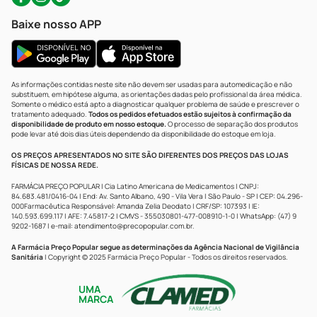
Baixe nosso APP
As informações contidas neste site não devem ser usadas para automedicação e não
substituem, em hipótese alguma, as orientações dadas pelo profissional da área médica.
Somente o médico está apto a diagnosticar qualquer problema de saúde e prescrever o
tratamento adequado.
Todos os pedidos efetuados estão sujeitos à confirmação da
disponibilidade de produto em nosso estoque.
O processo de separação dos produtos
pode levar até dois dias úteis dependendo da disponibilidade do estoque em loja.
OS PREÇOS APRESENTADOS NO SITE SÃO DIFERENTES DOS PREÇOS DAS LOJAS
FÍSICAS DE NOSSA REDE.
FARMÁCIA PREÇO POPULAR | Cia Latino Americana de Medicamentos | CNPJ:
84.683.481/0416-04 | End: Av. Santo Albano, 490 - Vila Vera | São Paulo - SP | CEP: 04.296-
000Farmacêutica Responsável: Amanda Zelia Deodato | CRF/SP: 107393 | IE:
140.593.699.117 | AFE: 7.45817-2 | CMVS - 355030801-477-008910-1-0 | WhatsApp: (47) 9
9202-1687 | e-mail:
atendimento@precopopular.com.br
.
A Farmácia Preço Popular segue as determinações da Agência Nacional de Vigilância
Sanitária
| Copyright © 2025 Farmácia Preço Popular - Todos os direitos reservados.
UMA
MARCA