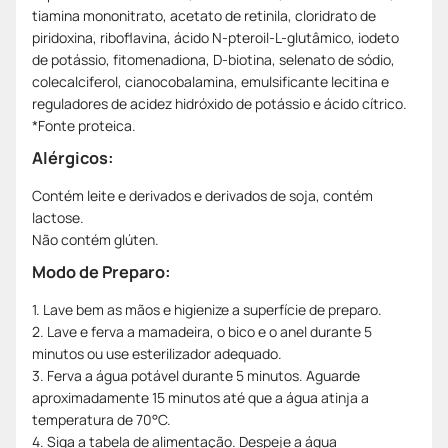
tiamina mononitrato, acetato de retinila, cloridrato de
piridoxina, riboflavina, ácido N-pteroil-L-glutâmico, iodeto
de potássio, fitomenadiona, D-biotina, selenato de sódio,
colecalciferol, cianocobalamina, emulsificante lecitina e
reguladores de acidez hidróxido de potássio e ácido cítrico.
*Fonte proteica.
Alérgicos:
Contém leite e derivados e derivados de soja, contém
lactose.
Não contém glúten.
Modo de Preparo:
1. Lave bem as mãos e higienize a superfície de preparo.
2. Lave e ferva a mamadeira, o bico e o anel durante 5
minutos ou use esterilizador adequado.
3. Ferva a água potável durante 5 minutos. Aguarde
aproximadamente 15 minutos até que a água atinja a
temperatura de 70°C.
4. Siga a tabela de alimentação. Despeje a água