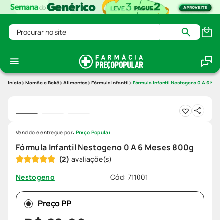
Procurar no site
Mamãe e Bebê
Alimentos
Fórmula Infantil
Fórmula Infantil Nestogeno 0 A 6 Me
Vendido e entregue por:
Preço Popular
Fórmula Infantil Nestogeno 0 A 6 Meses 800g
(
2
)
Cód
:
711001
Nestogeno
Preço PP