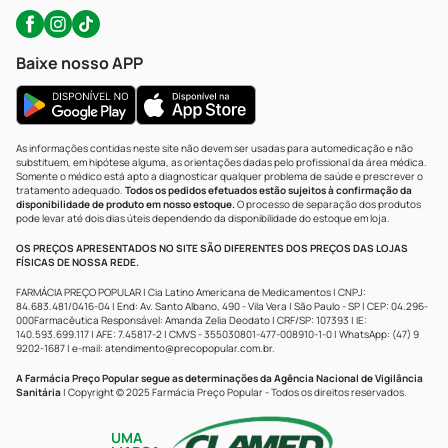
Baixe nosso APP
As informações contidas neste site não devem ser usadas para automedicação e não
substituem, em hipótese alguma, as orientações dadas pelo profissional da área médica.
Somente o médico está apto a diagnosticar qualquer problema de saúde e prescrever o
tratamento adequado.
Todos os pedidos efetuados estão sujeitos à confirmação da
disponibilidade de produto em nosso estoque.
O processo de separação dos produtos
pode levar até dois dias úteis dependendo da disponibilidade do estoque em loja.
OS PREÇOS APRESENTADOS NO SITE SÃO DIFERENTES DOS PREÇOS DAS LOJAS
FÍSICAS DE NOSSA REDE.
FARMÁCIA PREÇO POPULAR | Cia Latino Americana de Medicamentos | CNPJ:
84.683.481/0416-04 | End: Av. Santo Albano, 490 - Vila Vera | São Paulo - SP | CEP: 04.296-
000Farmacêutica Responsável: Amanda Zelia Deodato | CRF/SP: 107393 | IE:
140.593.699.117 | AFE: 7.45817-2 | CMVS - 355030801-477-008910-1-0 | WhatsApp: (47) 9
9202-1687 | e-mail:
atendimento@precopopular.com.br
.
A Farmácia Preço Popular segue as determinações da Agência Nacional de Vigilância
Sanitária
| Copyright © 2025 Farmácia Preço Popular - Todos os direitos reservados.
UMA