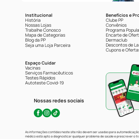
Institucional
Benefícios e P
História
Clube PP
Nossas Lojas
Convênios
Trabalhe Conosco
Programa Popular
Mapa de Categorias
Encarte de Ofer
Blog da PP
Dermaclub
Descontos de La
Seja uma Loja Parceira
Cupons e Oferta
Espaço Cuidar
Vacinas
Serviços Farmacêuticos
Testes Rápidos
Autoteste Covid-19
Nossas redes sociais
As informações contidas neste site não devem ser usadas para automedicação 
médico está apto a diagnosticar qualquer problema de saúde e prescrever o 