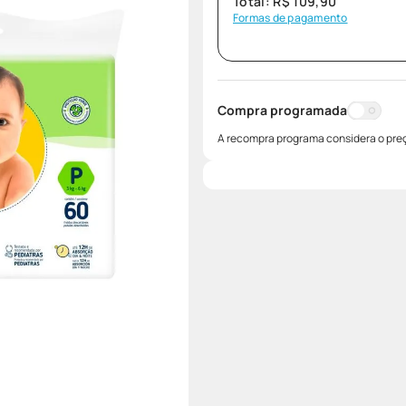
Total:
R$
109
,
90
Formas de pagamento
Compra programada
A recompra programa considera o preç