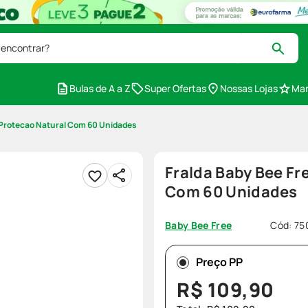
 encontrar?
Bulas de A a Z
Super Ofertas
Nossas Lojas
Mar
 Protecao Natural Com 60 Unidades
Fralda Baby Bee Fr
Com 60 Unidades
Cód
:
75
Baby Bee Free
Preço PP
R$
109
,
90