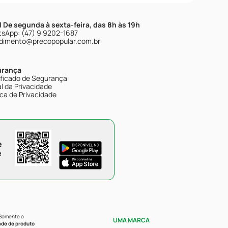
| De segunda à sexta-feira, das 8h às 19h
sApp: (47) 9 9202-1687
dimento@precopopular.com.br
urança
ificado de Segurança
l da Privacidade
ica de Privacidade
e
e
 Somente o
UMA MARCA
ade de produto