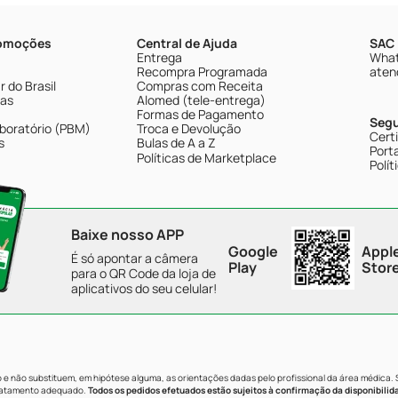
romoções
Central de Ajuda
SAC 
Entrega
What
Recompra Programada
aten
 do Brasil
Compras com Receita
tas
Alomed (tele-entrega)
Formas de Pagamento
Seg
boratório (PBM)
Troca e Devolução
Cert
s
Bulas de A a Z
Porta
Políticas de Marketplace
Polít
Baixe nosso APP
Google
Appl
É só apontar a câmera
Play
Stor
para o QR Code da loja de
aplicativos do seu celular!
e não substituem, em hipótese alguma, as orientações dadas pelo profissional da área médica.
tratamento adequado.
Todos os pedidos efetuados estão sujeitos à confirmação da disponibilid