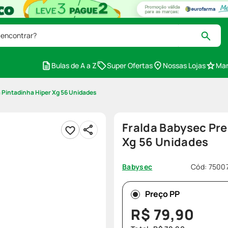
 encontrar?
Bulas de A a Z
Super Ofertas
Nossas Lojas
Mar
 Pintadinha Hiper Xg 56 Unidades
Fralda Babysec Pr
Xg 56 Unidades
Cód
:
7500
Babysec
Preço PP
R$
79
,
90