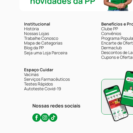
novidades da PP
Institucional
Benefícios e P
História
Clube PP
Nossas Lojas
Convênios
Trabalhe Conosco
Programa Popular
Mapa de Categorias
Encarte de Ofer
Blog da PP
Dermaclub
Descontos de La
Seja uma Loja Parceira
Cupons e Oferta
Espaço Cuidar
Vacinas
Serviços Farmacêuticos
Testes Rápidos
Autoteste Covid-19
Nossas redes sociais