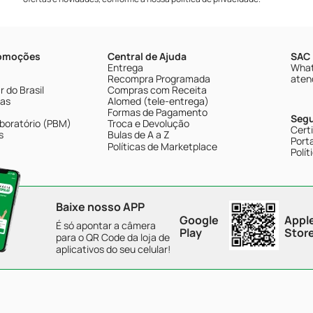
romoções
Central de Ajuda
SAC 
Entrega
What
Recompra Programada
aten
 do Brasil
Compras com Receita
tas
Alomed (tele-entrega)
Formas de Pagamento
Seg
boratório (PBM)
Troca e Devolução
Cert
s
Bulas de A a Z
Porta
Políticas de Marketplace
Polít
Baixe nosso APP
Google
Appl
É só apontar a câmera
Play
Stor
para o QR Code da loja de
aplicativos do seu celular!