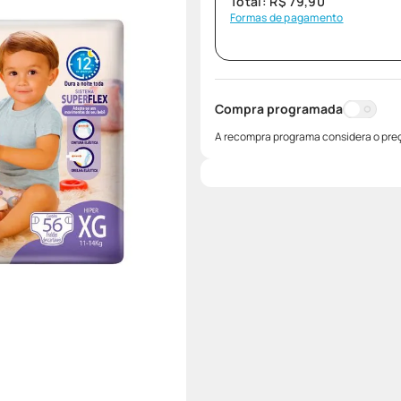
Total:
R$
79
,
90
Formas de pagamento
Compra programada
A recompra programa considera o preç