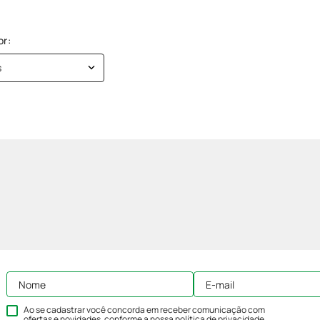
s
Ao se cadastrar você concorda em receber comunicação com
ofertas e novidades, conforme a nossa
política de privacidade
.