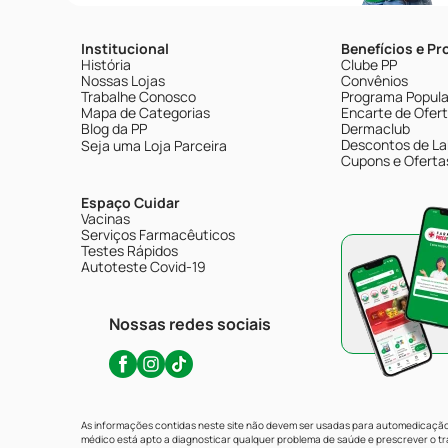
Institucional
Benefícios e P
História
Clube PP
Nossas Lojas
Convênios
Trabalhe Conosco
Programa Popular
Mapa de Categorias
Encarte de Ofer
Blog da PP
Dermaclub
Descontos de La
Seja uma Loja Parceira
Cupons e Oferta
Espaço Cuidar
Vacinas
Serviços Farmacêuticos
Testes Rápidos
Autoteste Covid-19
Nossas redes sociais
As informações contidas neste site não devem ser usadas para automedicação 
médico está apto a diagnosticar qualquer problema de saúde e prescrever o 