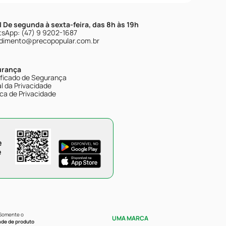
| De segunda à sexta-feira, das 8h às 19h
sApp: (47) 9 9202-1687
dimento@precopopular.com.br
urança
ificado de Segurança
l da Privacidade
ica de Privacidade
e
e
 Somente o
UMA MARCA
ade de produto