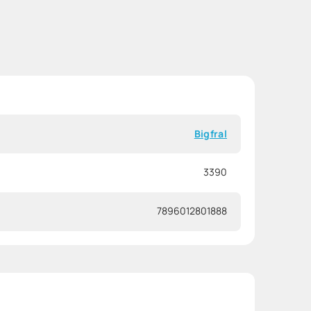
Bigfral
3390
7896012801888