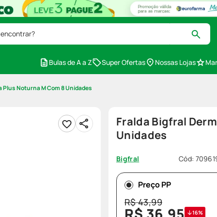
 encontrar?
Bulas de A a Z
Super Ofertas
Nossas Lojas
Mar
ma Plus Noturna M Com 8 Unidades
Fralda Bigfral Der
Unidades
Cód
:
70961
Bigfral
Preço PP
R$
43
,
99
R$
36
,
95
16%