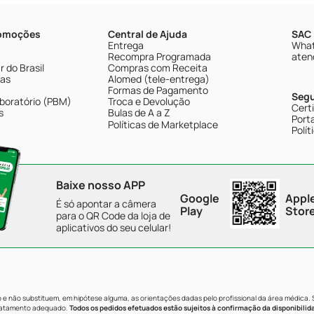
romoções
Central de Ajuda
SAC 
Entrega
What
Recompra Programada
aten
 do Brasil
Compras com Receita
tas
Alomed (tele-entrega)
Formas de Pagamento
Seg
boratório (PBM)
Troca e Devolução
Cert
s
Bulas de A a Z
Porta
Políticas de Marketplace
Polít
Baixe nosso APP
Google
Appl
É só apontar a câmera
Play
Stor
para o QR Code da loja de
aplicativos do seu celular!
e não substituem, em hipótese alguma, as orientações dadas pelo profissional da área médica.
tratamento adequado.
Todos os pedidos efetuados estão sujeitos à confirmação da disponibilid