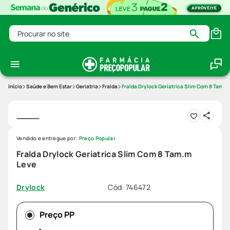
Procurar no site
Saúde e Bem Estar
Geriatria
Fralda
Fralda Drylock Geriatrica Slim Com 8 Tam.m
Vendido e entregue por:
Preço Popular
Fralda Drylock Geriatrica Slim Com 8 Tam.m
Leve
Cód
:
746472
Drylock
Preço PP