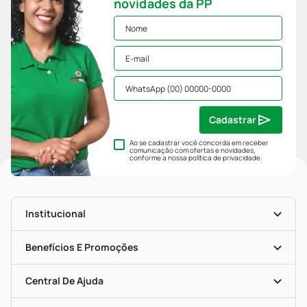
novidades da PP
Cadastrar
Ao se cadastrar você concorda em receber
comunicação com ofertas e novidades,
conforme a nossa
política de privacidade
.
Institucional
História
Nossas Lojas
Benefícios E Promoções
Trabalhe Conosco
Mapa De Categorias
Clube PP
Blog Da PP
Convênios
Central De Ajuda
Seja Uma Loja Parceira
Programa Popular Do Brasil
Encarte De Ofertas
Entrega