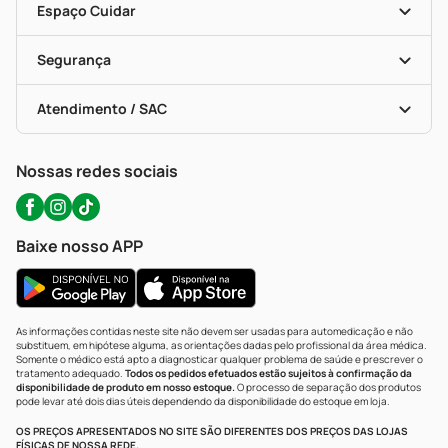
Dermaclub
Recompra Programada
Espaço Cuidar
Descontos De Laboratório (PBM)
Compras Com Receita
Cupons E Ofertas
Alomed (tele-Entrega)
Vacinas
Formas De Pagamento
Serviços Farmacêuticos
Segurança
Troca E Devolução
Testes Rápidos
Bulas De A A Z
Autoteste Covid-19
Certificado De Segurança
Políticas De Marketplace
Portal Da Privacidade
Atendimento / SAC
Política De Privacidade
WhatsApp (47) 9202-1687
Atendimento@precopopular.com.br
Nossas redes sociais
Baixe nosso APP
As informações contidas neste site não devem ser usadas para automedicação e não
substituem, em hipótese alguma, as orientações dadas pelo profissional da área médica.
Somente o médico está apto a diagnosticar qualquer problema de saúde e prescrever o
tratamento adequado.
Todos os pedidos efetuados estão sujeitos à confirmação da
disponibilidade de produto em nosso estoque.
O processo de separação dos produtos
pode levar até dois dias úteis dependendo da disponibilidade do estoque em loja.
OS PREÇOS APRESENTADOS NO SITE SÃO DIFERENTES DOS PREÇOS DAS LOJAS
FÍSICAS DE NOSSA REDE.