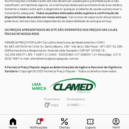
As informações contidas neste site não devem ser usadas para automedicação e não
substituem, em hipótese alguma, as orientações dadas pelo profissional da área médica.
Somente o médico está apto a diagnosticar qualquer problema de saúde e prescrever o
tratamento adequado.
Todos os pedidos efetuados estão sujeitos à confirmação da
disponibilidade de produto em nosso estoque.
O processo de separação dos produtos
pode levar até dois dias úteis dependendo da disponibilidade do estoque em loja.
OS PREÇOS APRESENTADOS NO SITE SÃO DIFERENTES DOS PREÇOS DAS LOJAS
FÍSICAS DE NOSSA REDE.
FARMÁCIA PREÇO POPULAR | Cia Latino Americana de Medicamentos | CNPJ:
84.683.481/0416-04 | End: Av. Santo Albano, 490 - Vila Vera | São Paulo - SP | CEP: 04.296-
000Farmacêutica Responsável: Amanda Zelia Deodato | CRF/SP: 107393 | IE:
140.593.699.117 | AFE: 7.45817-2 | CMVS - 355030801-477-008910-1-0 | WhatsApp: (47) 9
9202-1687 | e-mail:
atendimento@precopopular.com.br
.
A Farmácia Preço Popular segue as determinações da Agência Nacional de Vigilância
Sanitária
| Copyright © 2025 Farmácia Preço Popular - Todos os direitos reservados.
UMA
MARCA
Powered by
Developed by
Home
Notificações
Ofertas
Cupons
Perfil