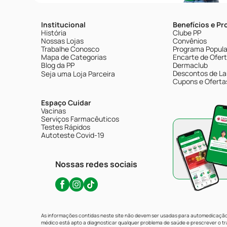
Institucional
Benefícios e P
História
Clube PP
Nossas Lojas
Convênios
Trabalhe Conosco
Programa Popular
Mapa de Categorias
Encarte de Ofer
Blog da PP
Dermaclub
Descontos de La
Seja uma Loja Parceira
Cupons e Oferta
Espaço Cuidar
Vacinas
Serviços Farmacêuticos
Testes Rápidos
Autoteste Covid-19
Nossas redes sociais
As informações contidas neste site não devem ser usadas para automedicação 
médico está apto a diagnosticar qualquer problema de saúde e prescrever o 