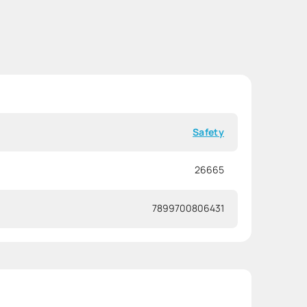
Safety
26665
7899700806431