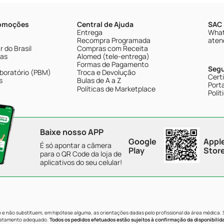
romoções
Central de Ajuda
SAC 
Entrega
What
Recompra Programada
aten
 do Brasil
Compras com Receita
tas
Alomed (tele-entrega)
Formas de Pagamento
Seg
boratório (PBM)
Troca e Devolução
Cert
s
Bulas de A a Z
Porta
Políticas de Marketplace
Polít
Baixe nosso APP
Google
Appl
É só apontar a câmera
Play
Stor
para o QR Code da loja de
aplicativos do seu celular!
e não substituem, em hipótese alguma, as orientações dadas pelo profissional da área médica.
tratamento adequado.
Todos os pedidos efetuados estão sujeitos à confirmação da disponibilid