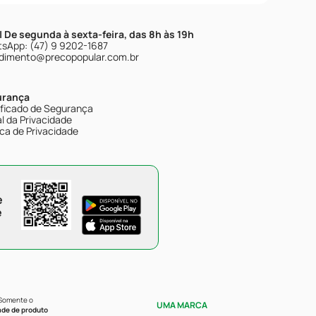
| De segunda à sexta-feira, das 8h às 19h
sApp: (47) 9 9202-1687
dimento@precopopular.com.br
urança
ificado de Segurança
l da Privacidade
ica de Privacidade
e
e
 Somente o
UMA MARCA
ade de produto