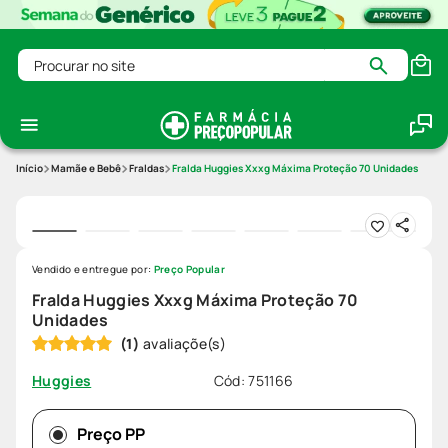
Procurar no site
Mamãe e Bebê
Fraldas
Fralda Huggies Xxxg Máxima Proteção 70 Unidades
Vendido e entregue por:
Preço Popular
Fralda Huggies Xxxg Máxima Proteção 70
Unidades
(
1
)
Cód
:
751166
Huggies
Preço PP