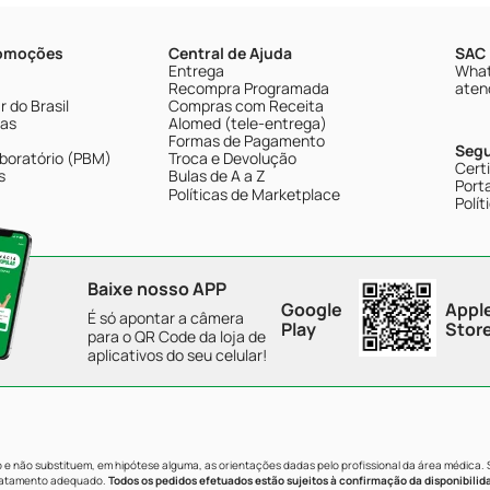
romoções
Central de Ajuda
SAC 
Entrega
What
Recompra Programada
aten
 do Brasil
Compras com Receita
tas
Alomed (tele-entrega)
Formas de Pagamento
Seg
boratório (PBM)
Troca e Devolução
Cert
s
Bulas de A a Z
Porta
Políticas de Marketplace
Polít
Baixe nosso APP
Google
Appl
É só apontar a câmera
Play
Stor
para o QR Code da loja de
aplicativos do seu celular!
e não substituem, em hipótese alguma, as orientações dadas pelo profissional da área médica.
tratamento adequado.
Todos os pedidos efetuados estão sujeitos à confirmação da disponibilid