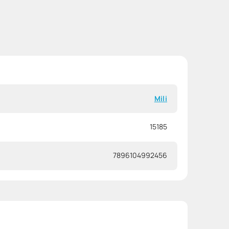
Mili
15185
7896104992456