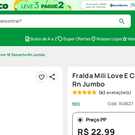
 encontrar?
Bulas de A a Z
Super Ofertas
Nossas Lojas
Mar
m Com 18 Tamanho Rn Jumbo
Fralda Mili Love 
Rn Jumbo
(
4
)
Cód
:
740627
Mili
Preço PP
R$
22
,
99