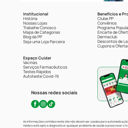
Institucional
Benefícios e P
História
Clube PP
Nossas Lojas
Convênios
Trabalhe Conosco
Programa Popular
Mapa de Categorias
Encarte de Ofer
Blog da PP
Dermaclub
Descontos de La
Seja uma Loja Parceira
Cupons e Oferta
Espaço Cuidar
Vacinas
Serviços Farmacêuticos
Testes Rápidos
Autoteste Covid-19
Nossas redes sociais
As informações contidas neste site não devem ser usadas para automedicação 
médico está apto a diagnosticar qualquer problema de saúde e prescrever o 