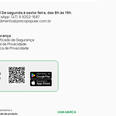
| De segunda à sexta-feira, das 8h às 19h
sApp: (47) 9 9202-1687
dimento@precopopular.com.br
urança
ificado de Segurança
l da Privacidade
ica de Privacidade
e
e
 Somente o
UMA MARCA
ade de produto