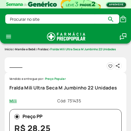
Procurar no site
Mamãe e Bebê
Fraldas
Fralda Mili Ultra Seca M Jumbinho 22 Unidades
Vendido e entregue por:
Preço Popular
Fralda Mili Ultra Seca M Jumbinho 22 Unidades
Cód
:
731435
Mili
Preço PP
R$
28
,
25