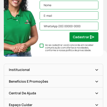
Cadastrar
Ao se cadastrar você concorda em receber
comunicação com ofertas e novidades,
conforme a nossa
política de privacidade
.
Institucional
História
Nossas Lojas
Benefícios E Promoções
Trabalhe Conosco
Mapa De Categorias
Clube PP
Blog Da PP
Convênios
Central De Ajuda
Seja Uma Loja Parceira
Programa Popular Do Brasil
Encarte De Ofertas
Entrega
Dermaclub
Recompra Programada
Espaço Cuidar