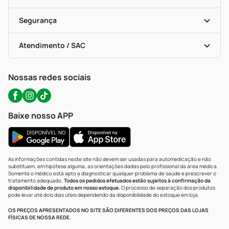
Descontos De Laboratório (PBM)
Compras Com Receita
Cupons E Ofertas
Alomed (tele-Entrega)
Vacinas
Formas De Pagamento
Serviços Farmacêuticos
Segurança
Troca E Devolução
Testes Rápidos
Bulas De A A Z
Autoteste Covid-19
Certificado De Segurança
Políticas De Marketplace
Portal Da Privacidade
Atendimento / SAC
Política De Privacidade
WhatsApp (47) 9202-1687
Atendimento@precopopular.com.br
Nossas redes sociais
Baixe nosso APP
As informações contidas neste site não devem ser usadas para automedicação e não
substituem, em hipótese alguma, as orientações dadas pelo profissional da área médica.
Somente o médico está apto a diagnosticar qualquer problema de saúde e prescrever o
tratamento adequado.
Todos os pedidos efetuados estão sujeitos à confirmação da
disponibilidade de produto em nosso estoque.
O processo de separação dos produtos
pode levar até dois dias úteis dependendo da disponibilidade do estoque em loja.
OS PREÇOS APRESENTADOS NO SITE SÃO DIFERENTES DOS PREÇOS DAS LOJAS
FÍSICAS DE NOSSA REDE.