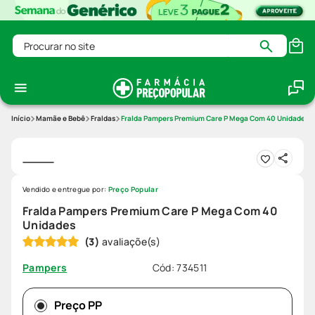
Procurar no site
Mamãe e Bebê
Fraldas
Fralda Pampers Premium Care P Mega Com 40 Unidades
Vendido e entregue por:
Preço Popular
Fralda Pampers Premium Care P Mega Com 40
Unidades
(
3
)
Cód
:
734511
Pampers
Preço PP