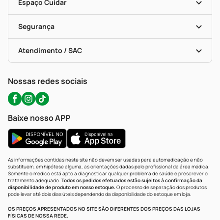
Dermaclub
Recompra Programada
Espaço Cuidar
Descontos De Laboratório (PBM)
Compras Com Receita
Cupons E Ofertas
Alomed (tele-Entrega)
Vacinas
Formas De Pagamento
Serviços Farmacêuticos
Segurança
Troca E Devolução
Testes Rápidos
Bulas De A A Z
Autoteste Covid-19
Certificado De Segurança
Políticas De Marketplace
Portal Da Privacidade
Atendimento / SAC
Política De Privacidade
WhatsApp (47) 9202-1687
Atendimento@precopopular.com.br
Nossas redes sociais
Baixe nosso APP
As informações contidas neste site não devem ser usadas para automedicação e não
substituem, em hipótese alguma, as orientações dadas pelo profissional da área médica.
Somente o médico está apto a diagnosticar qualquer problema de saúde e prescrever o
tratamento adequado.
Todos os pedidos efetuados estão sujeitos à confirmação da
disponibilidade de produto em nosso estoque.
O processo de separação dos produtos
pode levar até dois dias úteis dependendo da disponibilidade do estoque em loja.
OS PREÇOS APRESENTADOS NO SITE SÃO DIFERENTES DOS PREÇOS DAS LOJAS
FÍSICAS DE NOSSA REDE.