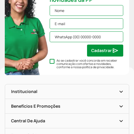
Cadastrar
Ao se cadastrar você concorda em receber
comunicação com ofertas e novidades,
conforme a nossa
política de privacidade
.
Institucional
História
Nossas Lojas
Benefícios E Promoções
Trabalhe Conosco
Mapa De Categorias
Clube PP
Blog Da PP
Convênios
Central De Ajuda
Seja Uma Loja Parceira
Programa Popular Do Brasil
Encarte De Ofertas
Entrega