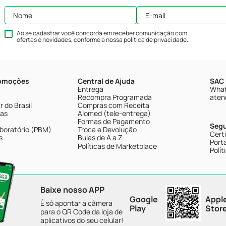
Ao se cadastrar você concorda em receber comunicação com
ofertas e novidades, conforme a nossa
política de privacidade
.
romoções
Central de Ajuda
SAC 
Entrega
What
Recompra Programada
aten
 do Brasil
Compras com Receita
tas
Alomed (tele-entrega)
Formas de Pagamento
Seg
boratório (PBM)
Troca e Devolução
Cert
s
Bulas de A a Z
Porta
Políticas de Marketplace
Polít
Baixe nosso APP
Google
Appl
É só apontar a câmera
Play
Stor
para o QR Code da loja de
aplicativos do seu celular!