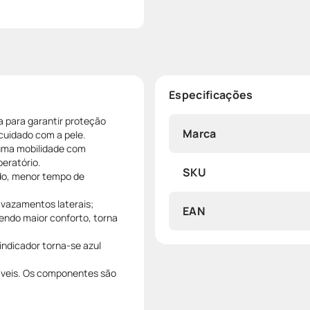
Especificações
a para garantir proteção
Marca
cuidado com a pele.
uma mobilidade com
peratório.
SKU
uido, menor tempo de
 vazamentos laterais;
EAN
endo maior conforto, torna
 indicador torna-se azul
jáveis. Os componentes são