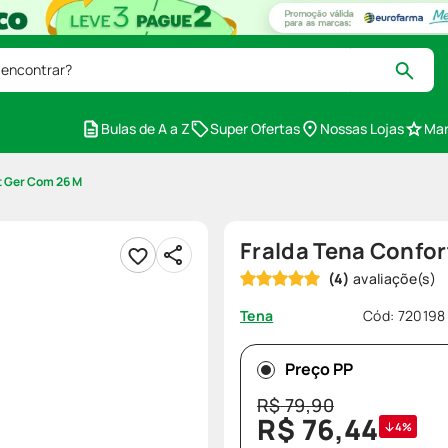
 encontrar?
Bulas de A a Z
Super Ofertas
Nossas Lojas
Mar
t Ger Com 26 M
Fralda Tena Confo
(
4
)
Cód
:
720198
Tena
Preço PP
R$
79
,
90
R$
76
,
44
4%