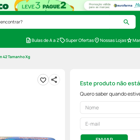
 encontrar?
Bulas de A a Z
Super Ofertas
Nossas Lojas
Mar
om 42 Tamanho Xg
Este produto não est
Quero saber quando estive
ENVIAR