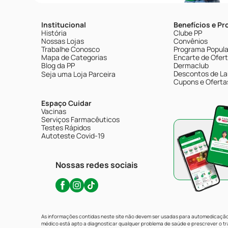
Institucional
Benefícios e P
História
Clube PP
Nossas Lojas
Convênios
Trabalhe Conosco
Programa Popular
Mapa de Categorias
Encarte de Ofer
Blog da PP
Dermaclub
Descontos de La
Seja uma Loja Parceira
Cupons e Oferta
Espaço Cuidar
Vacinas
Serviços Farmacêuticos
Testes Rápidos
Autoteste Covid-19
Nossas redes sociais
As informações contidas neste site não devem ser usadas para automedicação 
médico está apto a diagnosticar qualquer problema de saúde e prescrever o 