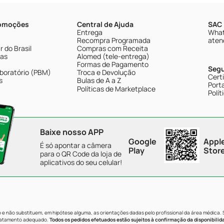
romoções
Central de Ajuda
SAC 
Entrega
What
Recompra Programada
aten
 do Brasil
Compras com Receita
tas
Alomed (tele-entrega)
Formas de Pagamento
Seg
boratório (PBM)
Troca e Devolução
Cert
s
Bulas de A a Z
Porta
Políticas de Marketplace
Polít
Baixe nosso APP
Google
Appl
É só apontar a câmera
Play
Stor
para o QR Code da loja de
aplicativos do seu celular!
e não substituem, em hipótese alguma, as orientações dadas pelo profissional da área médica.
tratamento adequado.
Todos os pedidos efetuados estão sujeitos à confirmação da disponibilid