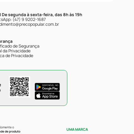
| De segunda à sexta-feira, das 8h às 19h
sApp: (47) 9 9202-1687
dimento@precopopular.com.br
urança
ificado de Segurança
l da Privacidade
ica de Privacidade
e
e
 Somente o
UMA MARCA
ade de produto