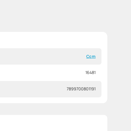
Ccm
16481
7899700801191