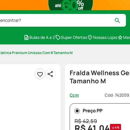
 encontrar?
Bulas de A a Z
Super Ofertas
Nossas Lojas
Mar
eriatrica Premium Unissex Com 8 Tamanho M
Fralda Wellness Ge
Tamanho M
Cód
:
742059
Ccm
Preço PP
R$
42
,
59
R$
41
,
04
4%