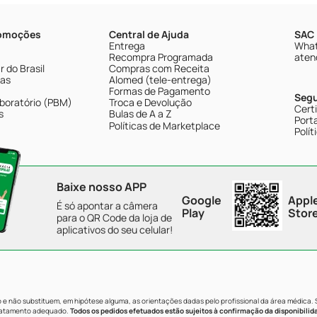
romoções
Central de Ajuda
SAC 
Entrega
What
Recompra Programada
aten
 do Brasil
Compras com Receita
tas
Alomed (tele-entrega)
Formas de Pagamento
Seg
boratório (PBM)
Troca e Devolução
Cert
s
Bulas de A a Z
Porta
Políticas de Marketplace
Polít
Baixe nosso APP
Google
Appl
É só apontar a câmera
Play
Stor
para o QR Code da loja de
aplicativos do seu celular!
e não substituem, em hipótese alguma, as orientações dadas pelo profissional da área médica.
tratamento adequado.
Todos os pedidos efetuados estão sujeitos à confirmação da disponibilid