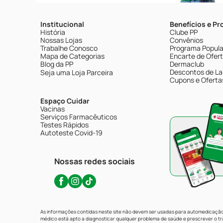
Institucional
Benefícios e P
História
Clube PP
Nossas Lojas
Convênios
Trabalhe Conosco
Programa Popular
Mapa de Categorias
Encarte de Ofer
Blog da PP
Dermaclub
Descontos de La
Seja uma Loja Parceira
Cupons e Oferta
Espaço Cuidar
Vacinas
Serviços Farmacêuticos
Testes Rápidos
Autoteste Covid-19
Nossas redes sociais
As informações contidas neste site não devem ser usadas para automedicação 
médico está apto a diagnosticar qualquer problema de saúde e prescrever o 