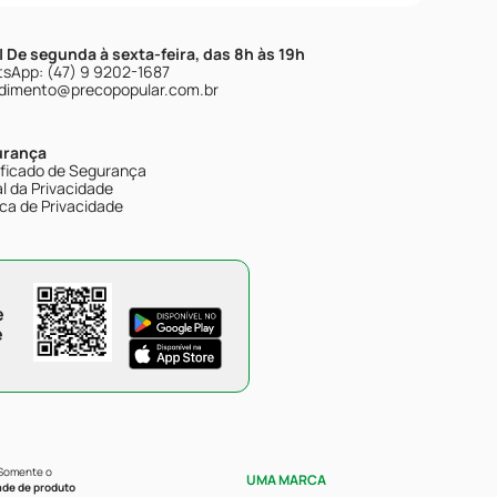
| De segunda à sexta-feira, das 8h às 19h
sApp: (47) 9 9202-1687
dimento@precopopular.com.br
urança
ificado de Segurança
l da Privacidade
ica de Privacidade
e
e
 Somente o
UMA MARCA
ade de produto