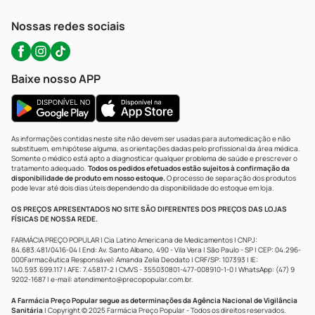
WhatsApp (47) 9202-1687
Atendimento@precopopular.com.br
Nossas redes sociais
Baixe nosso APP
As informações contidas neste site não devem ser usadas para automedicação e não
substituem, em hipótese alguma, as orientações dadas pelo profissional da área médica.
Somente o médico está apto a diagnosticar qualquer problema de saúde e prescrever o
tratamento adequado.
Todos os pedidos efetuados estão sujeitos à confirmação da
disponibilidade de produto em nosso estoque.
O processo de separação dos produtos
pode levar até dois dias úteis dependendo da disponibilidade do estoque em loja.
OS PREÇOS APRESENTADOS NO SITE SÃO DIFERENTES DOS PREÇOS DAS LOJAS
FÍSICAS DE NOSSA REDE.
FARMÁCIA PREÇO POPULAR | Cia Latino Americana de Medicamentos | CNPJ:
84.683.481/0416-04 | End: Av. Santo Albano, 490 - Vila Vera | São Paulo - SP | CEP: 04.296-
000Farmacêutica Responsável: Amanda Zelia Deodato | CRF/SP: 107393 | IE:
140.593.699.117 | AFE: 7.45817-2 | CMVS - 355030801-477-008910-1-0 | WhatsApp: (47) 9
9202-1687 | e-mail:
atendimento@precopopular.com.br
.
A Farmácia Preço Popular segue as determinações da Agência Nacional de Vigilância
Sanitária
| Copyright © 2025 Farmácia Preço Popular - Todos os direitos reservados.