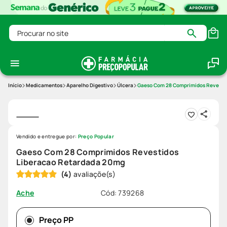
Procurar no site
Medicamentos
Aparelho Digestivo
Úlcera
Gaeso Com 28 Comprimidos Revesti
Vendido e entregue por:
Preço Popular
Gaeso Com 28 Comprimidos Revestidos
Liberacao Retardada 20mg
(
4
)
Cód
:
739268
Ache
Preço PP