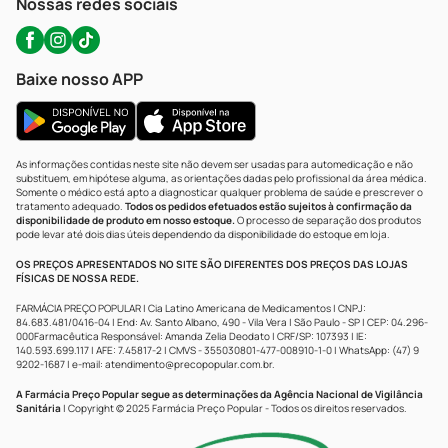
Nossas redes sociais
Baixe nosso APP
As informações contidas neste site não devem ser usadas para automedicação e não
substituem, em hipótese alguma, as orientações dadas pelo profissional da área médica.
Somente o médico está apto a diagnosticar qualquer problema de saúde e prescrever o
tratamento adequado.
Todos os pedidos efetuados estão sujeitos à confirmação da
disponibilidade de produto em nosso estoque.
O processo de separação dos produtos
pode levar até dois dias úteis dependendo da disponibilidade do estoque em loja.
OS PREÇOS APRESENTADOS NO SITE SÃO DIFERENTES DOS PREÇOS DAS LOJAS
FÍSICAS DE NOSSA REDE.
FARMÁCIA PREÇO POPULAR | Cia Latino Americana de Medicamentos | CNPJ:
84.683.481/0416-04 | End: Av. Santo Albano, 490 - Vila Vera | São Paulo - SP | CEP: 04.296-
000Farmacêutica Responsável: Amanda Zelia Deodato | CRF/SP: 107393 | IE:
140.593.699.117 | AFE: 7.45817-2 | CMVS - 355030801-477-008910-1-0 | WhatsApp: (47) 9
9202-1687 | e-mail:
atendimento@precopopular.com.br
.
A Farmácia Preço Popular segue as determinações da Agência Nacional de Vigilância
Sanitária
| Copyright © 2025 Farmácia Preço Popular - Todos os direitos reservados.