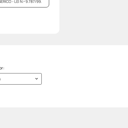
CO - LEI N.º 9.787/99.
s