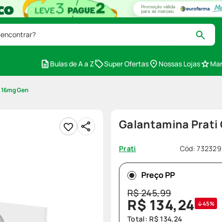
 encontrar?
Bulas de A a Z
Super Ofertas
Nossas Lojas
Mar
p 16mg Gen
Galantamina Prati
Cód
:
732329
Prati
Preço PP
R$
245
,
99
R$
134
,
24
45%
Total:
R$
134
,
24