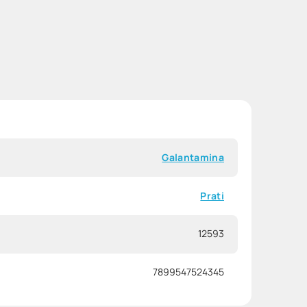
Galantamina
Prati
12593
7899547524345