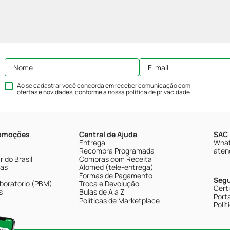
Ao se cadastrar você concorda em receber comunicação com
ofertas e novidades, conforme a nossa
política de privacidade
.
romoções
Central de Ajuda
SAC 
Entrega
What
Recompra Programada
aten
 do Brasil
Compras com Receita
tas
Alomed (tele-entrega)
Formas de Pagamento
Seg
boratório (PBM)
Troca e Devolução
Cert
s
Bulas de A a Z
Porta
Políticas de Marketplace
Polít