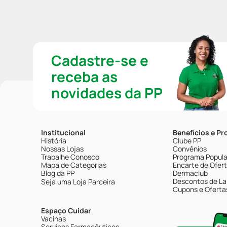
Cadastre-se e
receba as
novidades da PP
Institucional
Benefícios e P
História
Clube PP
Nossas Lojas
Convênios
Trabalhe Conosco
Programa Popular
Mapa de Categorias
Encarte de Ofer
Blog da PP
Dermaclub
Descontos de La
Seja uma Loja Parceira
Cupons e Oferta
Espaço Cuidar
Vacinas
Serviços Farmacêuticos