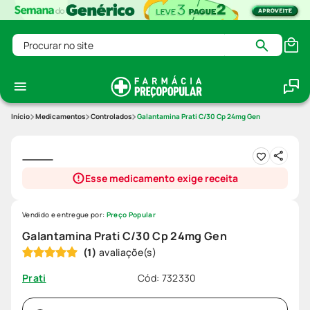
Procurar no site
Medicamentos
Controlados
Galantamina Prati C/30 Cp 24mg Gen
Esse medicamento exige receita
Vendido e entregue por:
Preço Popular
Galantamina Prati C/30 Cp 24mg Gen
(
1
)
Cód
:
732330
Prati