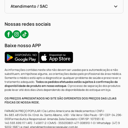
Bulas De A A Z
Autoteste Covid-19
Certificado De Segurança
Políticas De Marketplace
Portal Da Privacidade
Atendimento / SAC
Política De Privacidade
WhatsApp (47) 9202-1687
Atendimento@precopopular.com.br
Nossas redes sociais
Baixe nosso APP
As informações contidas neste site não devem ser usadas para automedicação e não
substituem, em hipótese alguma, as orientações dadas pelo profissional da área médica.
Somente o médico está apto a diagnosticar qualquer problema de saúde e prescrever o
tratamento adequado.
Todos os pedidos efetuados estão sujeitos à confirmação da
disponibilidade de produto em nosso estoque.
O processo de separação dos produtos
pode levar até dois dias úteis dependendo da disponibilidade do estoque em loja.
OS PREÇOS APRESENTADOS NO SITE SÃO DIFERENTES DOS PREÇOS DAS LOJAS
FÍSICAS DE NOSSA REDE.
FARMÁCIA PREÇO POPULAR | Cia Latino Americana de Medicamentos | CNPJ:
84.683.481/0416-04 | End: Av. Santo Albano, 490 - Vila Vera | São Paulo - SP | CEP: 04.296-
000Farmacêutica Responsável: Amanda Zelia Deodato | CRF/SP: 107393 | IE:
140.593.699.117 | AFE: 7.45817-2 | CMVS - 355030801-477-008910-1-0 | WhatsApp: (47) 9
9202-1687 | e-mail:
atendimento@precopopular.com.br
.