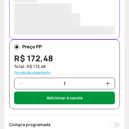
Preço PP
R$
172
,
48
Total:
R$
172
,
48
Formas de pagamento
Adicionar à sacola
Compra programada