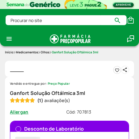
Procurar no site
Medicamentos
Olhos
Ganfort Solução Oftálmica 3ml
Vendido e entregue por:
Preço Popular
Ganfort Solução Oftálmica 3ml
(
1
)
Cód
:
707813
Allergan
Desconto de Laboratório