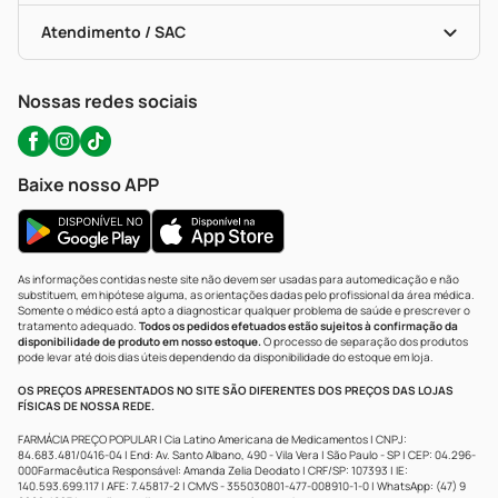
Bulas De A A Z
Autoteste Covid-19
Certificado De Segurança
Políticas De Marketplace
Portal Da Privacidade
Atendimento / SAC
Política De Privacidade
WhatsApp (47) 9202-1687
Atendimento@precopopular.com.br
Nossas redes sociais
Baixe nosso APP
As informações contidas neste site não devem ser usadas para automedicação e não
substituem, em hipótese alguma, as orientações dadas pelo profissional da área médica.
Somente o médico está apto a diagnosticar qualquer problema de saúde e prescrever o
tratamento adequado.
Todos os pedidos efetuados estão sujeitos à confirmação da
disponibilidade de produto em nosso estoque.
O processo de separação dos produtos
pode levar até dois dias úteis dependendo da disponibilidade do estoque em loja.
OS PREÇOS APRESENTADOS NO SITE SÃO DIFERENTES DOS PREÇOS DAS LOJAS
FÍSICAS DE NOSSA REDE.
FARMÁCIA PREÇO POPULAR | Cia Latino Americana de Medicamentos | CNPJ:
84.683.481/0416-04 | End: Av. Santo Albano, 490 - Vila Vera | São Paulo - SP | CEP: 04.296-
000Farmacêutica Responsável: Amanda Zelia Deodato | CRF/SP: 107393 | IE:
140.593.699.117 | AFE: 7.45817-2 | CMVS - 355030801-477-008910-1-0 | WhatsApp: (47) 9