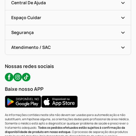
Blog Da PP
Convênios
Central De Ajuda
Seja Uma Loja Parceira
Programa Popular Do Brasil
Encarte De Ofertas
Entrega
Dermaclub
Recompra Programada
Espaço Cuidar
Descontos De Laboratório (PBM)
Compras Com Receita
Cupons E Ofertas
Alomed (tele-Entrega)
Vacinas
Formas De Pagamento
Serviços Farmacêuticos
Segurança
Troca E Devolução
Testes Rápidos
Bulas De A A Z
Autoteste Covid-19
Certificado De Segurança
Políticas De Marketplace
Portal Da Privacidade
Atendimento / SAC
Política De Privacidade
WhatsApp (47) 9202-1687
Atendimento@precopopular.com.br
Nossas redes sociais
Baixe nosso APP
As informações contidas neste site não devem ser usadas para automedicação e não
substituem, em hipótese alguma, as orientações dadas pelo profissional da área médica.
Somente o médico está apto a diagnosticar qualquer problema de saúde e prescrever o
tratamento adequado.
Todos os pedidos efetuados estão sujeitos à confirmação da
disponibilidade de produto em nosso estoque.
O processo de separação dos produtos