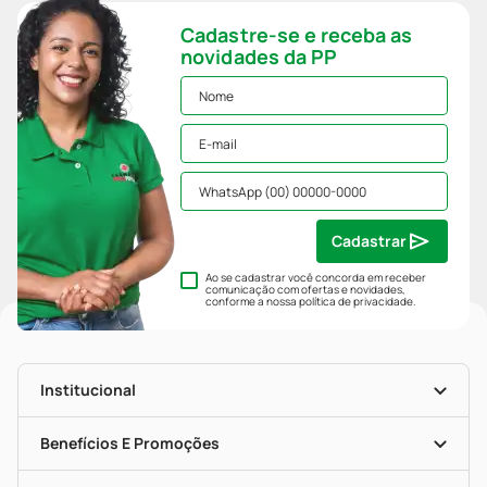
Cadastre-se e receba as
novidades da PP
Cadastrar
Ao se cadastrar você concorda em receber
comunicação com ofertas e novidades,
conforme a nossa
política de privacidade
.
Institucional
História
Nossas Lojas
Benefícios E Promoções
Trabalhe Conosco
Mapa De Categorias
Clube PP