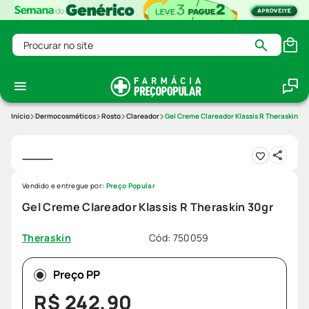
Procurar no site
Dermocosméticos
Rosto
Clareador
Gel Creme Clareador Klassis R Theraskin 30
Vendido e entregue por:
Preço Popular
Gel Creme Clareador Klassis R Theraskin 30gr
Cód
:
750059
Theraskin
Preço PP
R$
242
,
90