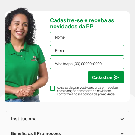
Cadastre-se e receba as
novidades da PP
Cadastrar
Ao se cadastrar você concorda em receber
comunicação com ofertas e novidades,
conforme a nossa
política de privacidade
.
Institucional
História
Nossas Lojas
Benefícios E Promoções