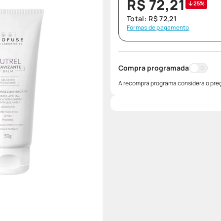
R$
72
,
21
25%
Total:
R$
72
,
21
Formas de pagamento
Compra programada
A recompra programa considera o preç