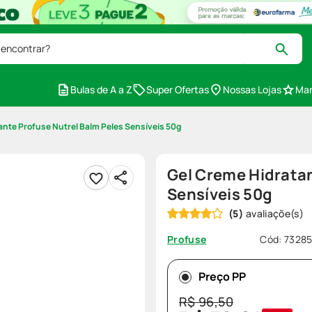
 encontrar?
Bulas de A a Z
Super Ofertas
Nossas Lojas
Mar
ante Profuse Nutrel Balm Peles Sensíveis 50g
Gel Creme Hidratan
Sensíveis 50g
(
5
)
Cód
:
7328
Profuse
Preço PP
R$
96
,
50