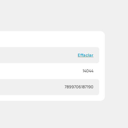
Effaclar
14044
7899706187190