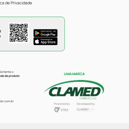
ica de Privacidade
e
e
 Somente o
UMA MARCA
ade de produto
ar.com.br
Powered by
Developed by