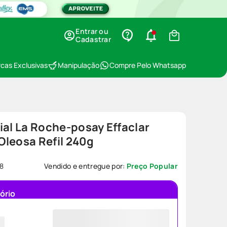
Entrar ou
Cadastrar
cas Exclusivas
Manipulação
Compre Pelo Whatsapp
ial La Roche-posay Effaclar
Oleosa Refil 240g
8
Vendido e entregue por:
Preço Popular
ório