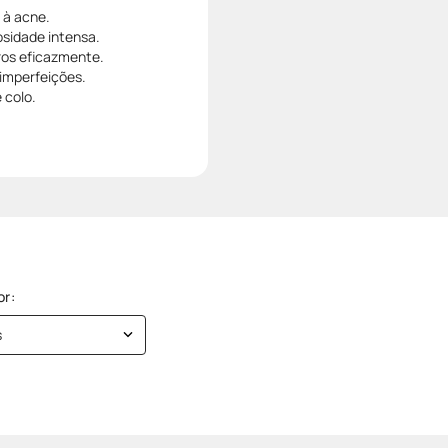
 à acne.
osidade intensa.
ros eficazmente.
 imperfeições.
 colo.
s