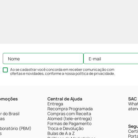
Ao se cadastrar você concorda em receber comunicação com
ofertas e novidades, conforme a nossa
política de privacidade
.
romoções
Central de Ajuda
SAC 
Entrega
What
Recompra Programada
aten
 do Brasil
Compras com Receita
tas
Alomed (tele-entrega)
Formas de Pagamento
Seg
boratório (PBM)
Troca e Devolução
Cert
s
Bulas de A a Z
Porta