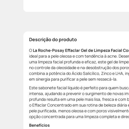
Descrição do produto
O
La Roche-Posay Effaclar Gel de Limpeza Facial C
ideal para a pele oleosa e com tendência à acne. Dese
uma limpeza facial profunda e eficaz, este gel de limp
no controle da oleosidade e na desobstrução dos poros
combina a potência do Ácido Salicílico, Zinco e LHA, 
em sinergia para purificar a pele sem ressecá-la.
Este sabonete facial líquido é perfeito para quem bus
intensa, ajudando a prevenir o surgimento de novas im
profunda resulta em uma pele mais lisa, fresca e com b
o Effaclar Concentrado em sua rotina de beleza diária 
pele purificada, menos oleosa e com poros visivelmen
opção concentrada para uma limpeza completa e dire
Benefícios