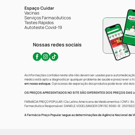
Espaço Cuidar
Vacinas
Serviços Farmacêuticos
Testes Rápidos
Autoteste Covid-19
Nossas redes sociais
As informações contidas neste site não devem ser usadas para automedicação 
médico está apto a diagnosticar qualquer problema de saúde e prescrever o 
em nosso estoque.
O processo de separação dos produtos pode levar até dois 
OS PREÇOS APRESENTADOS NO SITE SÃO DIFERENTES DOS PREÇOS DAS LO
FARMÁCIA PREÇO POPULAR | Cia Latino Americana de Medicamentos | CNPJ: 84.683.
Farmacêutica Responsável: DANIELE VOGELSANGER CRF/SC 6566 | IE: 250192233 | 
A Farmácia Preço Popular segue as determinações da Agência Nacional de Vi