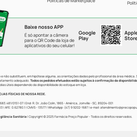
Políticas de Marketplace
Polít
Baixe nosso APP
Google
Appl
É só apontar a câmera
Play
Stor
para o QR Code da loja de
aplicativos do seu celular!
e não substituem, em hipótese alguma, as orientações dadas pelo profissional da área médica.
tratamento adequado.
Todos os pedidos efetuados estão sujeitos à confirmação da disponibilid
dias úteis dependendo da disponibilidade do estoque em loja.
JAS FÍSICAS DE NOSSA REDE.
481/0151-07 | End: R. Dr. João Colin, 1865 - América, Joinville - SC, 89204-001
AFE: 0.62780.1 | CMVS - 13577 | WhatsApp: (47) 9 9202-1687 | e-mail:
atendimento@precopopul
gilância Sanitária
| Copyright © 2025 Farmácia Preço Popular - Todos os direitos reservados.