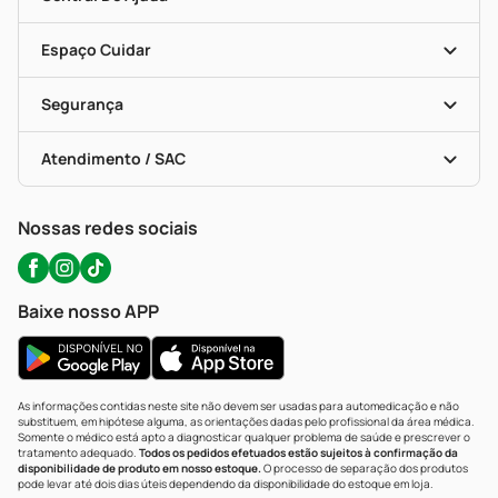
Seja Uma Loja Parceira
Programa Popular Do Brasil
Encarte De Ofertas
Entrega
Dermaclub
Recompra Programada
Espaço Cuidar
Descontos De Laboratório (PBM)
Compras Com Receita
Cupons E Ofertas
Alomed (tele-Entrega)
Vacinas
Formas De Pagamento
Serviços Farmacêuticos
Segurança
Troca E Devolução
Testes Rápidos
Bulas De A A Z
Autoteste Covid-19
Certificado De Segurança
Políticas De Marketplace
Portal Da Privacidade
Atendimento / SAC
Política De Privacidade
WhatsApp (47) 9202-1687
Atendimento@precopopular.com.br
Nossas redes sociais
Baixe nosso APP
As informações contidas neste site não devem ser usadas para automedicação e não
substituem, em hipótese alguma, as orientações dadas pelo profissional da área médica.
Somente o médico está apto a diagnosticar qualquer problema de saúde e prescrever o
tratamento adequado.
Todos os pedidos efetuados estão sujeitos à confirmação da
disponibilidade de produto em nosso estoque.
O processo de separação dos produtos
pode levar até dois dias úteis dependendo da disponibilidade do estoque em loja.