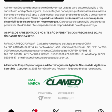
As informações contidas neste site não devem ser usadas para automedicação e não
substituem, em hipótese alguma, as orientações dadas pelo profissional da área médica.
Somente o médico está apto a diagnosticar qualquer problema de saúde e prescrever o
tratamento adequado.
Todos os pedidos efetuados estão sujeitos à confirmação da
disponibilidade de produto em nosso estoque.
O processo de separação dos produtos
pode levar até dois dias úteis dependendo da disponibilidade do estoque em loja.
OS PREÇOS APRESENTADOS NO SITE SÃO DIFERENTES DOS PREÇOS DAS LOJAS
FÍSICAS DE NOSSA REDE.
FARMÁCIA PREÇO POPULAR | Cia Latino Americana de Medicamentos | CNPJ:
84.683.481/0416-04 | End: Av. Santo Albano, 490 - Vila Vera | São Paulo - SP | CEP: 04.296-
000Farmacêutica Responsável: Amanda Zelia Deodato | CRF/SP: 107393 | IE:
140.593.699.117 | AFE: 7.45817-2 | CMVS - 355030801-477-008910-1-0 | WhatsApp: (47) 9
9202-1687 | e-mail:
atendimento@precopopular.com.br
.
A Farmácia Preço Popular segue as determinações da Agência Nacional de Vigilância
Sanitária
| Copyright © 2025 Farmácia Preço Popular - Todos os direitos reservados.
UMA
MARCA
Powered by
Developed by