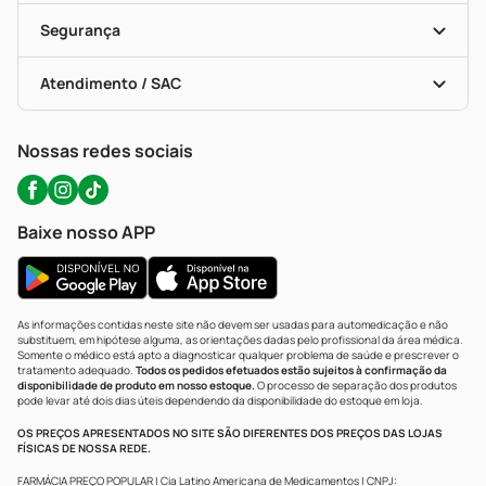
Cupons E Ofertas
Alomed (tele-Entrega)
Vacinas
Formas De Pagamento
Serviços Farmacêuticos
Segurança
Troca E Devolução
Testes Rápidos
Bulas De A A Z
Autoteste Covid-19
Certificado De Segurança
Políticas De Marketplace
Portal Da Privacidade
Atendimento / SAC
Política De Privacidade
WhatsApp (47) 9202-1687
Atendimento@precopopular.com.br
Nossas redes sociais
Baixe nosso APP
As informações contidas neste site não devem ser usadas para automedicação e não
substituem, em hipótese alguma, as orientações dadas pelo profissional da área médica.
Somente o médico está apto a diagnosticar qualquer problema de saúde e prescrever o
tratamento adequado.
Todos os pedidos efetuados estão sujeitos à confirmação da
disponibilidade de produto em nosso estoque.
O processo de separação dos produtos
pode levar até dois dias úteis dependendo da disponibilidade do estoque em loja.
OS PREÇOS APRESENTADOS NO SITE SÃO DIFERENTES DOS PREÇOS DAS LOJAS
FÍSICAS DE NOSSA REDE.
FARMÁCIA PREÇO POPULAR | Cia Latino Americana de Medicamentos | CNPJ: