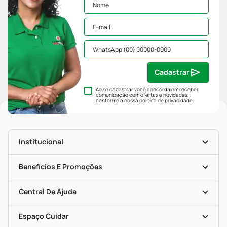
Cadastrar
Ao se cadastrar você concorda em receber
comunicação com ofertas e novidades,
conforme a nossa
política de privacidade
.
Institucional
História
Nossas Lojas
Benefícios E Promoções
Trabalhe Conosco
Mapa De Categorias
Clube PP
Blog Da PP
Convênios
Central De Ajuda
Seja Uma Loja Parceira
Programa Popular Do Brasil
Encarte De Ofertas
Entrega
Dermaclub
Recompra Programada
Espaço Cuidar
Descontos De Laboratório (PBM)
Compras Com Receita