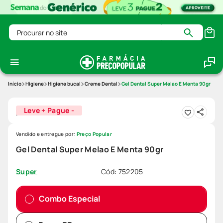
Procurar no site
Higiene
Higiene bucal
Creme Dental
Gel Dental Super Melao E Menta 90gr
Leve + Pague -
Vendido e entregue por:
Preço Popular
Gel Dental Super Melao E Menta 90gr
Cód
:
752205
Super
Combo Especial