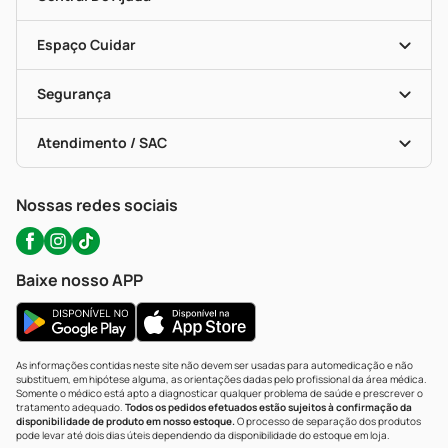
Seja Uma Loja Parceira
Programa Popular Do Brasil
Encarte De Ofertas
Entrega
Dermaclub
Recompra Programada
Espaço Cuidar
Descontos De Laboratório (PBM)
Compras Com Receita
Cupons E Ofertas
Alomed (tele-Entrega)
Vacinas
Formas De Pagamento
Serviços Farmacêuticos
Segurança
Troca E Devolução
Testes Rápidos
Bulas De A A Z
Autoteste Covid-19
Certificado De Segurança
Políticas De Marketplace
Portal Da Privacidade
Atendimento / SAC
Política De Privacidade
WhatsApp (47) 9202-1687
Atendimento@precopopular.com.br
Nossas redes sociais
Baixe nosso APP
As informações contidas neste site não devem ser usadas para automedicação e não
substituem, em hipótese alguma, as orientações dadas pelo profissional da área médica.
Somente o médico está apto a diagnosticar qualquer problema de saúde e prescrever o
tratamento adequado.
Todos os pedidos efetuados estão sujeitos à confirmação da
disponibilidade de produto em nosso estoque.
O processo de separação dos produtos
pode levar até dois dias úteis dependendo da disponibilidade do estoque em loja.