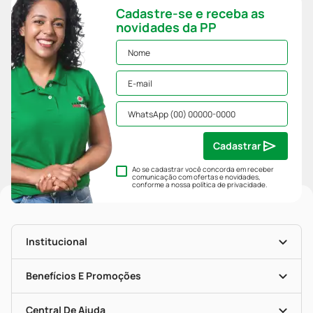
Cadastre-se e receba as
novidades da PP
Cadastrar
Ao se cadastrar você concorda em receber
comunicação com ofertas e novidades,
conforme a nossa
política de privacidade
.
Institucional
História
Nossas Lojas
Benefícios E Promoções
Trabalhe Conosco
Mapa De Categorias
Clube PP
Blog Da PP
Convênios
Central De Ajuda