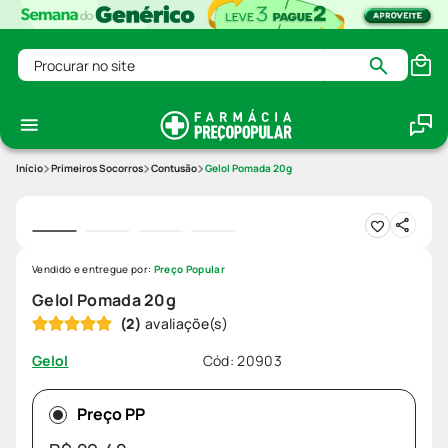
Procurar no site
Primeiros Socorros
Contusão
Gelol Pomada 20g
Vendido e entregue por:
Preço Popular
Gelol Pomada 20g
(
2
)
Cód
:
20903
Gelol
Preço PP