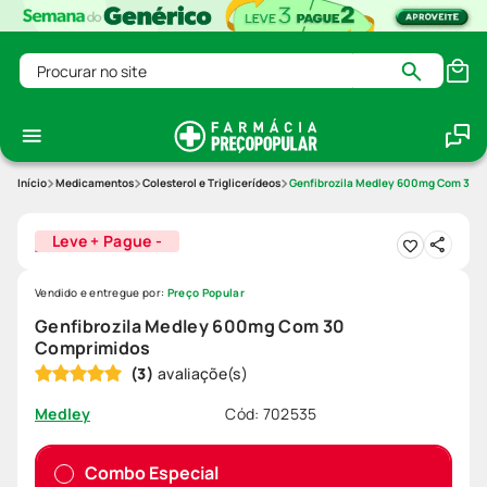
Procurar no site
Medicamentos
Colesterol e Triglicerídeos
Genfibrozila Medley 600mg Com 30 
Leve + Pague -
Vendido e entregue por:
Preço Popular
Genfibrozila Medley 600mg Com 30
Comprimidos
(
3
)
Cód
:
702535
Medley
Combo Especial