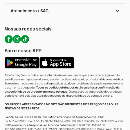
Troca E Devolução
Testes Rápidos
Bulas De A A Z
Autoteste Covid-19
Certificado De Segurança
Políticas De Marketplace
Portal Da Privacidade
Atendimento / SAC
Política De Privacidade
WhatsApp (47) 9202-1687
Atendimento@precopopular.com.br
Nossas redes sociais
Baixe nosso APP
As informações contidas neste site não devem ser usadas para automedicação e não
substituem, em hipótese alguma, as orientações dadas pelo profissional da área médica.
Somente o médico está apto a diagnosticar qualquer problema de saúde e prescrever o
tratamento adequado.
Todos os pedidos efetuados estão sujeitos à confirmação da
disponibilidade de produto em nosso estoque.
O processo de separação dos produtos
pode levar até dois dias úteis dependendo da disponibilidade do estoque em loja.
OS PREÇOS APRESENTADOS NO SITE SÃO DIFERENTES DOS PREÇOS DAS LOJAS
FÍSICAS DE NOSSA REDE.
FARMÁCIA PREÇO POPULAR | Cia Latino Americana de Medicamentos | CNPJ:
84.683.481/0416-04 | End: Av. Santo Albano, 490 - Vila Vera | São Paulo - SP | CEP: 04.296-
000Farmacêutica Responsável: Amanda Zelia Deodato | CRF/SP: 107393 | IE:
140.593.699.117 | AFE: 7.45817-2 | CMVS - 355030801-477-008910-1-0 | WhatsApp: (47) 9