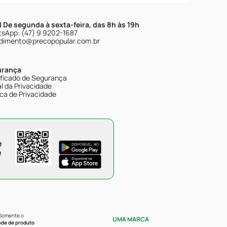
| De segunda à sexta-feira, das 8h às 19h
sApp: (47) 9 9202-1687
dimento@precopopular.com.br
urança
ificado de Segurança
l da Privacidade
ica de Privacidade
e
e
 Somente o
UMA MARCA
ade de produto