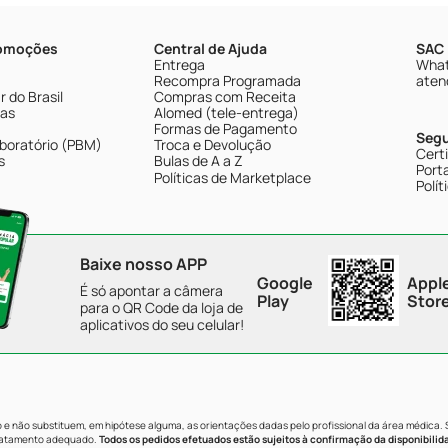
romoções
Central de Ajuda
SAC 
Entrega
What
Recompra Programada
aten
 do Brasil
Compras com Receita
tas
Alomed (tele-entrega)
Formas de Pagamento
Seg
boratório (PBM)
Troca e Devolução
Cert
s
Bulas de A a Z
Porta
Políticas de Marketplace
Polít
Baixe nosso APP
Google
Appl
É só apontar a câmera
Play
Stor
para o QR Code da loja de
aplicativos do seu celular!
e não substituem, em hipótese alguma, as orientações dadas pelo profissional da área médica.
tratamento adequado.
Todos os pedidos efetuados estão sujeitos à confirmação da disponibilid