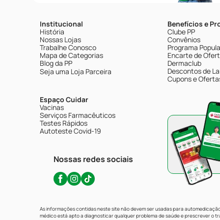
Institucional
Benefícios e P
História
Clube PP
Nossas Lojas
Convênios
Trabalhe Conosco
Programa Popular
Mapa de Categorias
Encarte de Ofer
Blog da PP
Dermaclub
Descontos de La
Seja uma Loja Parceira
Cupons e Oferta
Espaço Cuidar
Vacinas
Serviços Farmacêuticos
Testes Rápidos
Autoteste Covid-19
Nossas redes sociais
As informações contidas neste site não devem ser usadas para automedicação 
médico está apto a diagnosticar qualquer problema de saúde e prescrever o 