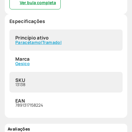
Ver bula completa
Especificações
Princípio ativo
Paracetamol
Tramadol
Marca
Gesico
SKU
13138
EAN
7891317158224
Avaliações