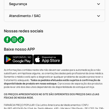
Formas De Pagamento
Serviços Farmacêuticos
Segurança
Troca E Devolução
Testes Rápidos
Bulas De A A Z
Autoteste Covid-19
Certificado De Segurança
Políticas De Marketplace
Portal Da Privacidade
Atendimento / SAC
Política De Privacidade
WhatsApp (47) 9202-1687
Atendimento@precopopular.com.br
Nossas redes sociais
Baixe nosso APP
As informações contidas neste site não devem ser usadas para automedicação e não
substituem, em hipótese alguma, as orientações dadas pelo profissional da área médica.
Somente o médico está apto a diagnosticar qualquer problema de saúde e prescrever o
tratamento adequado.
Todos os pedidos efetuados estão sujeitos à confirmação da
disponibilidade de produto em nosso estoque.
O processo de separação dos produtos
pode levar até dois dias úteis dependendo da disponibilidade do estoque em loja.
OS PREÇOS APRESENTADOS NO SITE SÃO DIFERENTES DOS PREÇOS DAS LOJAS
FÍSICAS DE NOSSA REDE.
FARMÁCIA PREÇO POPULAR | Cia Latino Americana de Medicamentos | CNPJ:
84.683.481/0416-04 | End: Av. Santo Albano, 490 - Vila Vera | São Paulo - SP | CEP: 04.296-