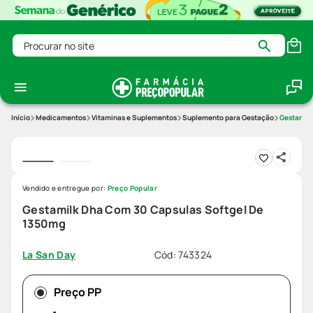
Procurar no site
Medicamentos
Vitaminas e Suplementos
Suplemento para Gestação
Gestamilk
Vendido e entregue por:
Preço Popular
Gestamilk Dha Com 30 Capsulas Softgel De
1350mg
Cód
:
743324
La San Day
Preço PP