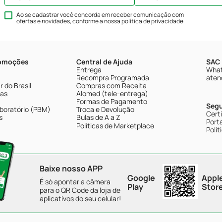
Ao se cadastrar você concorda em receber comunicação com
ofertas e novidades, conforme a nossa
política de privacidade
.
romoções
Central de Ajuda
SAC 
Entrega
What
Recompra Programada
aten
 do Brasil
Compras com Receita
tas
Alomed (tele-entrega)
Formas de Pagamento
Seg
boratório (PBM)
Troca e Devolução
Cert
s
Bulas de A a Z
Porta
Políticas de Marketplace
Polít
Baixe nosso APP
Google
Appl
É só apontar a câmera
Play
Stor
para o QR Code da loja de
aplicativos do seu celular!