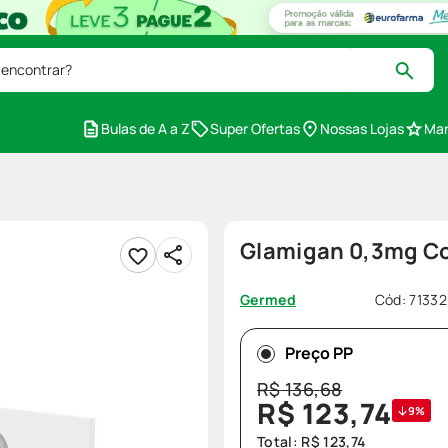
 encontrar?
Bulas de A a Z
Super Ofertas
Nossas Lojas
Mar
Glamigan 0,3mg Col
Cód
:
7133
Germed
Preço PP
R$
136
,
68
R$
123
,
74
9%
Total:
R$
123
,
74