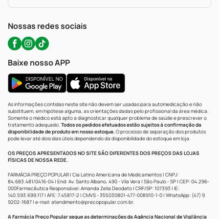
Política De Privacidade
WhatsApp (47) 9202-1687
Atendimento@precopopular.com.br
Nossas redes sociais
Baixe nosso APP
As informações contidas neste site não devem ser usadas para automedicação e não
substituem, em hipótese alguma, as orientações dadas pelo profissional da área médica.
Somente o médico está apto a diagnosticar qualquer problema de saúde e prescrever o
tratamento adequado.
Todos os pedidos efetuados estão sujeitos à confirmação da
disponibilidade de produto em nosso estoque.
O processo de separação dos produtos
pode levar até dois dias úteis dependendo da disponibilidade do estoque em loja.
OS PREÇOS APRESENTADOS NO SITE SÃO DIFERENTES DOS PREÇOS DAS LOJAS
FÍSICAS DE NOSSA REDE.
FARMÁCIA PREÇO POPULAR | Cia Latino Americana de Medicamentos | CNPJ:
84.683.481/0416-04 | End: Av. Santo Albano, 490 - Vila Vera | São Paulo - SP | CEP: 04.296-
000Farmacêutica Responsável: Amanda Zelia Deodato | CRF/SP: 107393 | IE:
140.593.699.117 | AFE: 7.45817-2 | CMVS - 355030801-477-008910-1-0 | WhatsApp: (47) 9
9202-1687 | e-mail:
atendimento@precopopular.com.br
.
A Farmácia Preço Popular segue as determinações da Agência Nacional de Vigilância