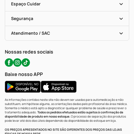
Dermaclub
Recompra Programada
Espaço Cuidar
Descontos De Laboratório (PBM)
Compras Com Receita
Cupons E Ofertas
Alomed (tele-Entrega)
Vacinas
Formas De Pagamento
Serviços Farmacêuticos
Segurança
Troca E Devolução
Testes Rápidos
Bulas De A A Z
Autoteste Covid-19
Certificado De Segurança
Políticas De Marketplace
Portal Da Privacidade
Atendimento / SAC
Política De Privacidade
WhatsApp (47) 9202-1687
Atendimento@precopopular.com.br
Nossas redes sociais
Baixe nosso APP
As informações contidas neste site não devem ser usadas para automedicação e não
substituem, em hipótese alguma, as orientações dadas pelo profissional da área médica.
Somente o médico está apto a diagnosticar qualquer problema de saúde e prescrever o
tratamento adequado.
Todos os pedidos efetuados estão sujeitos à confirmação da
disponibilidade de produto em nosso estoque.
O processo de separação dos produtos
pode levar até dois dias úteis dependendo da disponibilidade do estoque em loja.
OS PREÇOS APRESENTADOS NO SITE SÃO DIFERENTES DOS PREÇOS DAS LOJAS
FÍSICAS DE NOSSA REDE.