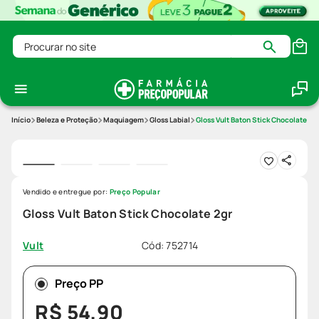
Procurar no site
Beleza e Proteção
Maquiagem
Gloss Labial
Gloss Vult Baton Stick Chocolate 2g
Vendido e entregue por:
Preço Popular
Gloss Vult Baton Stick Chocolate 2gr
Cód
:
752714
Vult
Preço PP
R$
54
,
90