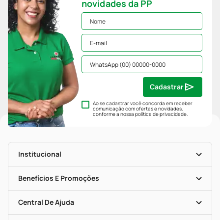
novidades da PP
Cadastrar
Ao se cadastrar você concorda em receber
comunicação com ofertas e novidades,
conforme a nossa
política de privacidade
.
Institucional
História
Nossas Lojas
Benefícios E Promoções
Trabalhe Conosco
Mapa De Categorias
Clube PP
Blog Da PP
Convênios
Central De Ajuda
Seja Uma Loja Parceira
Programa Popular Do Brasil
Encarte De Ofertas
Entrega