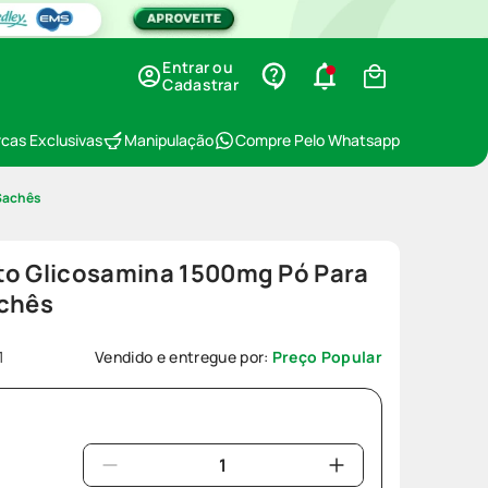
Entrar ou
Cadastrar
cas Exclusivas
Manipulação
Compre Pelo Whatsapp
 Sachês
to Glicosamina 1500mg Pó Para
achês
1
Vendido e entregue por:
Preço Popular