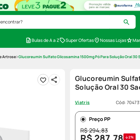
 encontrar?
Bulas de A a Z
Super Ofertas
Nossas Lojas
Mar
 e Artrose
Glucoreumin Sulfato Glicosamina 1500mg Pó Para Solução Oral 30
Glucoreumin Sulfa
Solução Oral 30 S
Cód
:
70473
Viatris
Preço PP
R$
294
,
83
R$
287
,
78
2%