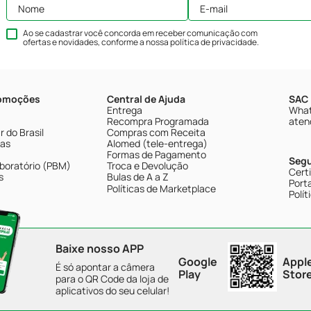
Ao se cadastrar você concorda em receber comunicação com
ofertas e novidades, conforme a nossa
política de privacidade
.
romoções
Central de Ajuda
SAC 
Entrega
What
Recompra Programada
aten
 do Brasil
Compras com Receita
tas
Alomed (tele-entrega)
Formas de Pagamento
Seg
boratório (PBM)
Troca e Devolução
Cert
s
Bulas de A a Z
Porta
Políticas de Marketplace
Polít
Baixe nosso APP
Google
Appl
É só apontar a câmera
Play
Stor
para o QR Code da loja de
aplicativos do seu celular!