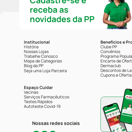
Cadastre-se e
receba as
novidades da PP
Institucional
Benefícios e P
História
Clube PP
Nossas Lojas
Convênios
Trabalhe Conosco
Programa Popular
Mapa de Categorias
Encarte de Ofer
Blog da PP
Dermaclub
Descontos de La
Seja uma Loja Parceira
Cupons e Oferta
Espaço Cuidar
Vacinas
Serviços Farmacêuticos
Testes Rápidos
Autoteste Covid-19
Nossas redes sociais