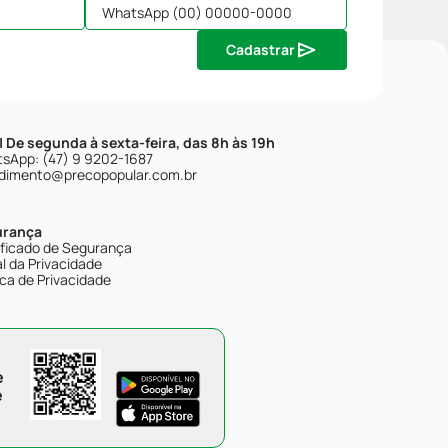
Cadastrar
| De segunda à sexta-feira, das 8h às 19h
sApp: (47) 9 9202-1687
dimento@precopopular.com.br
urança
ificado de Segurança
l da Privacidade
ica de Privacidade
e
e