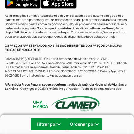
As informações contidas neste site não devem ser usadas para automedicação e não
substituem, em hipótese alguma, as orientações dadas pelo profissional da área médica.
Somente o médico está apto a diagnosticar qualquer problema de saúde e prescrever o
tratamento adequado.
Todos os pedidos efetuados estão sujeitos à confirmação da
disponibilidade de produto em nosso estoque.
O processo de separação dos produtos
pode levar até dois dias úteis dependendo da disponibilidade do estoque em loja.
OS PREÇOS APRESENTADOS NO SITE SÃO DIFERENTES DOS PREÇOS DAS LOJAS
FÍSICAS DE NOSSA REDE.
FARMÁCIA PREÇO POPULAR | Cia Latino Americana de Medicamentos | CNPJ:
84.683.481/0416-04 | End: Av. Santo Albano, 490 - Vila Vera | São Paulo - SP | CEP: 04.296-
000Farmacêutica Responsável: Amanda Zelia Deodato | CRF/SP: 107393 | IE:
140.593.699.117 | AFE: 7.45817-2 | CMVS - 355030801-477-008910-1-0 | WhatsApp: (47) 9
9202-1687 | e-mail:
atendimento@precopopular.com.br
.
A Farmácia Preço Popular segue as determinações da Agência Nacional de Vigilância
Sanitária
| Copyright © 2025 Farmácia Preço Popular - Todos os direitos reservados.
UMA
MARCA
Powered by
Developed by
Filtrar por
Ordenar por