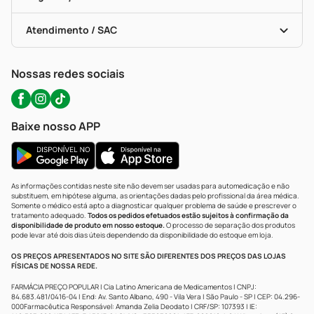
Troca E Devolução
Testes Rápidos
Bulas De A A Z
Autoteste Covid-19
Certificado De Segurança
Políticas De Marketplace
Portal Da Privacidade
Atendimento / SAC
Política De Privacidade
WhatsApp (47) 9202-1687
Atendimento@precopopular.com.br
Nossas redes sociais
Baixe nosso APP
As informações contidas neste site não devem ser usadas para automedicação e não
substituem, em hipótese alguma, as orientações dadas pelo profissional da área médica.
Somente o médico está apto a diagnosticar qualquer problema de saúde e prescrever o
tratamento adequado.
Todos os pedidos efetuados estão sujeitos à confirmação da
disponibilidade de produto em nosso estoque.
O processo de separação dos produtos
pode levar até dois dias úteis dependendo da disponibilidade do estoque em loja.
OS PREÇOS APRESENTADOS NO SITE SÃO DIFERENTES DOS PREÇOS DAS LOJAS
FÍSICAS DE NOSSA REDE.
FARMÁCIA PREÇO POPULAR | Cia Latino Americana de Medicamentos | CNPJ:
84.683.481/0416-04 | End: Av. Santo Albano, 490 - Vila Vera | São Paulo - SP | CEP: 04.296-
000Farmacêutica Responsável: Amanda Zelia Deodato | CRF/SP: 107393 | IE: