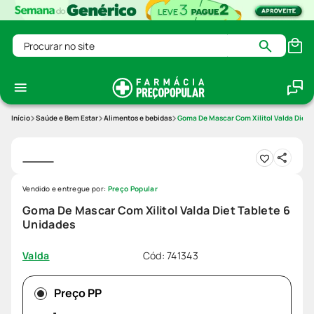
Procurar no site
Saúde e Bem Estar
Alimentos e bebidas
Goma De Mascar Com Xilitol Valda Diet T
Vendido e entregue por:
Preço Popular
Goma De Mascar Com Xilitol Valda Diet Tablete 6
Unidades
Cód
:
741343
Valda
Preço PP