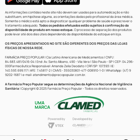
As informações contidas neste site não devem ser usadas para automedicação e não
substituem, em hipótese alguma, as orientações dadas pelo profissional da área médica.
Somente o médico está apto a diagnosticar qualquer problema de saúde e prescrever o
tratamento adequado.
Todos os pedidos efetuados estão sujeitos à confirmação da
disponibilidade de produto em nosso estoque.
O processo de separação dos produtos
pode levar até dois dias úteis dependendo da disponibilidade do estoque em loja.
OS PREÇOS APRESENTADOS NO SITE SÃO DIFERENTES DOS PREÇOS DAS LOJAS
FÍSICAS DE NOSSA REDE.
FARMÁCIA PREÇO POPULAR | Cia Latino Americana de Medicamentos | CNPJ:
84.683.481/0416-04 | End: Av. Santo Albano, 490 - Vila Vera | São Paulo - SP | CEP: 04.296-
000Farmacêutica Responsável: Amanda Zelia Deodato | CRF/SP: 107393 | IE:
140.593.699.117 | AFE: 7.45817-2 | CMVS - 355030801-477-008910-1-0 | WhatsApp: (47) 9
9202-1687 | e-mail:
atendimento@precopopular.com.br
.
A Farmácia Preço Popular segue as determinações da Agência Nacional de Vigilância
Sanitária
| Copyright © 2025 Farmácia Preço Popular - Todos os direitos reservados.
UMA
MARCA
Powered by
Developed by