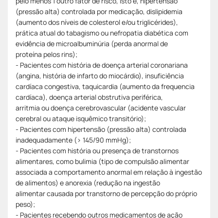
pelo menos 1 outro fator de risco, isto é, hipertensão
(pressão alta) controlada por medicação, dislipidemia
(aumento dos níveis de colesterol e/ou triglicérides),
prática atual do tabagismo ou nefropatia diabética com
evidência de microalbuminúria (perda anormal de
proteína pelos rins);
- Pacientes com história de doença arterial coronariana
(angina, história de infarto do miocárdio), insuficiência
cardíaca congestiva, taquicardia (aumento da frequencia
cardíaca), doença arterial obstrutiva periférica,
arritmia ou doença cerebrovascular (acidente vascular
cerebral ou ataque isquêmico transitório);
- Pacientes com hipertensão (pressão alta) controlada
inadequadamente (> 145/90 mmHg);
- Pacientes com história ou presença de transtornos
alimentares, como bulimia (tipo de compulsão alimentar
associada a comportamento anormal em relação à ingestão
de alimentos) e anorexia (redução na ingestão
alimentar causada por transtorno de percepção do próprio
peso);
- Pacientes recebendo outros medicamentos de ação